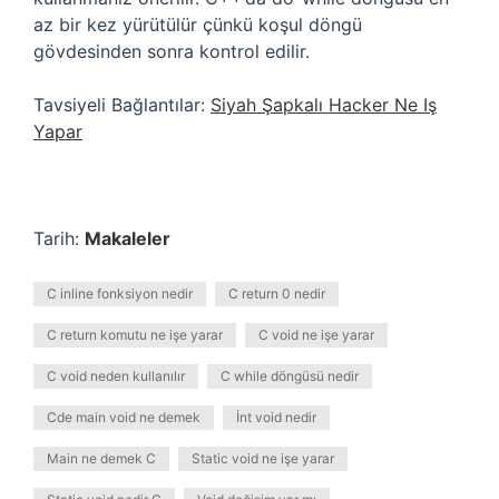
az bir kez yürütülür çünkü koşul döngü
gövdesinden sonra kontrol edilir.
Tavsiyeli Bağlantılar:
Siyah Şapkalı Hacker Ne Iş
Yapar
Tarih:
Makaleler
C inline fonksiyon nedir
C return 0 nedir
C return komutu ne işe yarar
C void ne işe yarar
C void neden kullanılır
C while döngüsü nedir
Cde main void ne demek
İnt void nedir
Main ne demek C
Static void ne işe yarar