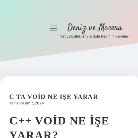
Deniz ve Macera
menüyü
aç
Yat yolculuklarıyla dolu keyifli hikayeler!
Anasayfa
Gizlilik Politikası
Yasal Uyarı
Hakkımızda
C TA VOID NE IŞE YARAR
Tarih: Kasım 7, 2024
C++ VOID NE IŞE
YARAR?