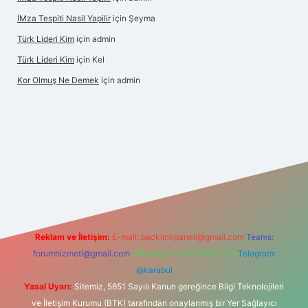
İMza Tespiti Nasil Yapilir
için
Şeyma
Türk Lideri Kim
için
admin
Türk Lideri Kim
için
Kel
Kor Olmuş Ne Demek
için
admin
iriş
Reklam ve İletişim:
E-mail:
backlinkpaneli@gmail.com
Teams:
forumhizmeti@gmail.com
Whatsapp: 0262 606 0 726
Telegram:
@karabul
Yasal Uyarı:
Sitemiz, 5651 Sayılı Kanun gereğince Bilgi Teknolojileri
ve İletişim Kurumu (BTK) tarafından onaylanmış bir Yer Sağlayıcı