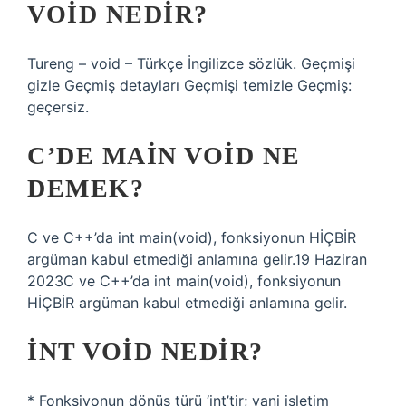
VOID NEDIR?
Tureng – void – Türkçe İngilizce sözlük. Geçmişi
gizle Geçmiş detayları Geçmişi temizle Geçmiş:
geçersiz.
C’DE MAIN VOID NE
DEMEK?
C ve C++’da int main(void), fonksiyonun HİÇBİR
argüman kabul etmediği anlamına gelir.19 Haziran
2023C ve C++’da int main(void), fonksiyonun
HİÇBİR argüman kabul etmediği anlamına gelir.
İNT VOID NEDIR?
* Fonksiyonun dönüş türü ‘int’tir; yani işletim