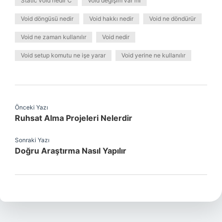
Static void nedir C
Void değişim var mı
Void döngüsü nedir
Void hakkı nedir
Void ne döndürür
Void ne zaman kullanılır
Void nedir
Void setup komutu ne işe yarar
Void yerine ne kullanılır
Önceki Yazı
Ruhsat Alma Projeleri Nelerdir
Sonraki Yazı
Doğru Araştırma Nasıl Yapılır