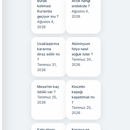
Burak
Arclk hangi
kelimesi
endekste ?
Kur’an’da
Ağustos 4,
geçiyor mu ?
2026
Ağustos 4,
2026
Uzaklaştırma
Alüminyum
kararına
folyo nasıl
itiraz edilir mi
soğuk tutar ?
?
Temmuz 30,
Temmuz 31,
2026
2026
Messi’nin kaç
Klozetin
ödülü var ?
kapağı
Temmuz 25,
kapatılmalı mı
2026
?
Temmuz 25,
2026
Kalp atışını
Karınca ne