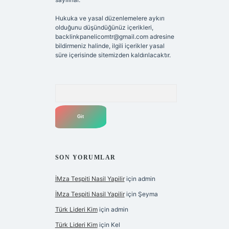
Hukuka ve yasal düzenlemelere aykırı
olduğunu düşündüğünüz içerikleri,
backlinkpanelicomtr@gmail.com
adresine
bildirmeniz halinde, ilgili içerikler yasal
süre içerisinde sitemizden kaldırılacaktır.
Arama
SON YORUMLAR
İMza Tespiti Nasil Yapilir
için
admin
İMza Tespiti Nasil Yapilir
için
Şeyma
Türk Lideri Kim
için
admin
Türk Lideri Kim
için
Kel