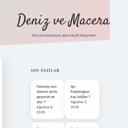
Deniz ve Macera
Yat yolculuklarıyla dolu keyifli hikayeler!
vdcasino giriş
SIDEBAR
SON YAZILAR
Faturayı son
Ayı
ödeme tarihi
Paddington
geçerse ne
kaç bölüm ?
olur ?
Ağustos 5,
Ağustos 6,
2026
2026