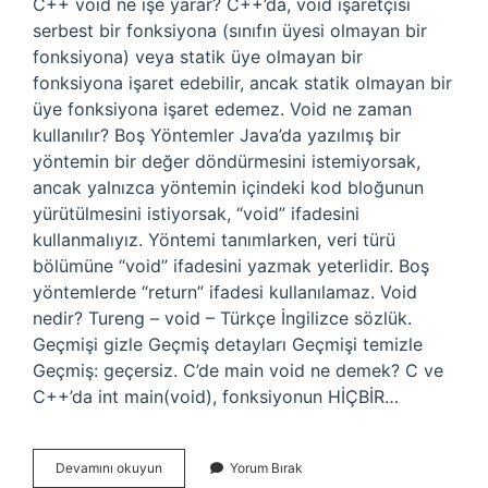
C++ void ne işe yarar? C++’da, void işaretçisi
serbest bir fonksiyona (sınıfın üyesi olmayan bir
fonksiyona) veya statik üye olmayan bir
fonksiyona işaret edebilir, ancak statik olmayan bir
üye fonksiyona işaret edemez. Void ne zaman
kullanılır? Boş Yöntemler Java’da yazılmış bir
yöntemin bir değer döndürmesini istemiyorsak,
ancak yalnızca yöntemin içindeki kod bloğunun
yürütülmesini istiyorsak, “void” ifadesini
kullanmalıyız. Yöntemi tanımlarken, veri türü
bölümüne “void” ifadesini yazmak yeterlidir. Boş
yöntemlerde “return” ifadesi kullanılamaz. Void
nedir? Tureng – void – Türkçe İngilizce sözlük.
Geçmişi gizle Geçmiş detayları Geçmişi temizle
Geçmiş: geçersiz. C’de main void ne demek? C ve
C++’da int main(void), fonksiyonun HİÇBİR…
C
Devamını okuyun
Yorum Bırak
Ta