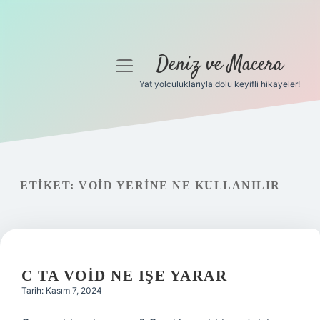
Deniz ve Macera
menüyü
aç
Yat yolculuklarıyla dolu keyifli hikayeler!
Anasayfa
Gizlilik Politikası
Yasal Uyarı
ETIKET:
VOID YERINE NE KULLANILIR
Hakkımızda
C TA VOID NE IŞE YARAR
Tarih: Kasım 7, 2024