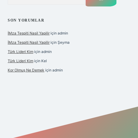
SON YORUMLAR
İMza Tespiti Nasil Yapilir
için
admin
İMza Tespiti Nasil Yapilir
için
Şeyma
Türk Lideri Kim
için
admin
Türk Lideri Kim
için
Kel
Kor Olmuş Ne Demek
için
admin
dcasino giriş