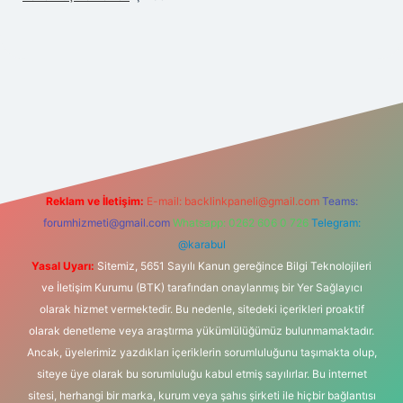
riş
Reklam ve İletişim:
E-mail:
backlinkpaneli@gmail.com
Teams:
forumhizmeti@gmail.com
Whatsapp: 0262 606 0 726
Telegram:
@karabul
Yasal Uyarı:
Sitemiz, 5651 Sayılı Kanun gereğince Bilgi Teknolojileri
ve İletişim Kurumu (BTK) tarafından onaylanmış bir Yer Sağlayıcı
olarak hizmet vermektedir. Bu nedenle, sitedeki içerikleri proaktif
olarak denetleme veya araştırma yükümlülüğümüz bulunmamaktadır.
Ancak, üyelerimiz yazdıkları içeriklerin sorumluluğunu taşımakta olup,
siteye üye olarak bu sorumluluğu kabul etmiş sayılırlar. Bu internet
sitesi, herhangi bir marka, kurum veya şahıs şirketi ile hiçbir bağlantısı