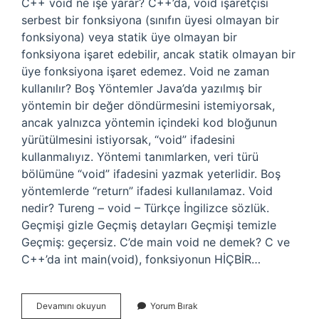
C++ void ne işe yarar? C++’da, void işaretçisi
serbest bir fonksiyona (sınıfın üyesi olmayan bir
fonksiyona) veya statik üye olmayan bir
fonksiyona işaret edebilir, ancak statik olmayan bir
üye fonksiyona işaret edemez. Void ne zaman
kullanılır? Boş Yöntemler Java’da yazılmış bir
yöntemin bir değer döndürmesini istemiyorsak,
ancak yalnızca yöntemin içindeki kod bloğunun
yürütülmesini istiyorsak, “void” ifadesini
kullanmalıyız. Yöntemi tanımlarken, veri türü
bölümüne “void” ifadesini yazmak yeterlidir. Boş
yöntemlerde “return” ifadesi kullanılamaz. Void
nedir? Tureng – void – Türkçe İngilizce sözlük.
Geçmişi gizle Geçmiş detayları Geçmişi temizle
Geçmiş: geçersiz. C’de main void ne demek? C ve
C++’da int main(void), fonksiyonun HİÇBİR…
C
Devamını okuyun
Yorum Bırak
Ta