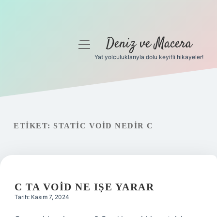
Deniz ve Macera
menüyü
aç
Yat yolculuklarıyla dolu keyifli hikayeler!
Anasayfa
Gizlilik Politikası
Yasal Uyarı
ETIKET:
STATIC VOID NEDIR C
Hakkımızda
C TA VOID NE IŞE YARAR
Tarih: Kasım 7, 2024