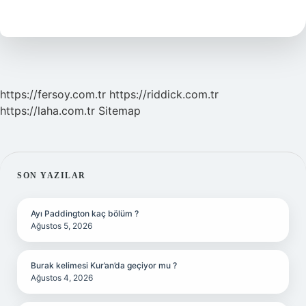
Void
Ne
Işe
Yarar
https://fersoy.com.tr
https://riddick.com.tr
https://laha.com.tr
Sitemap
SIDEBAR
SON YAZILAR
Ayı Paddington kaç bölüm ?
Ağustos 5, 2026
Burak kelimesi Kur’an’da geçiyor mu ?
Ağustos 4, 2026