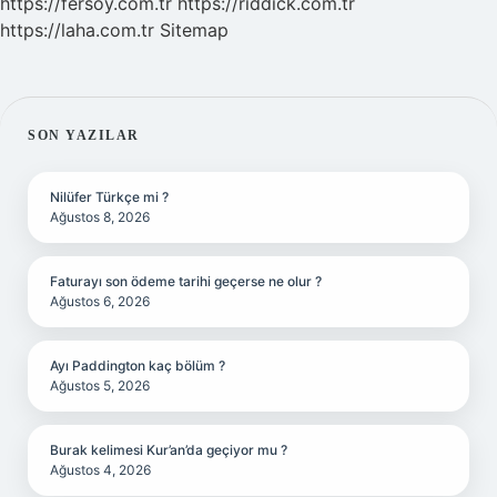
https://fersoy.com.tr
https://riddick.com.tr
https://laha.com.tr
Sitemap
SIDEBAR
SON YAZILAR
Nilüfer Türkçe mi ?
Ağustos 8, 2026
Faturayı son ödeme tarihi geçerse ne olur ?
Ağustos 6, 2026
Ayı Paddington kaç bölüm ?
Ağustos 5, 2026
Burak kelimesi Kur’an’da geçiyor mu ?
Ağustos 4, 2026