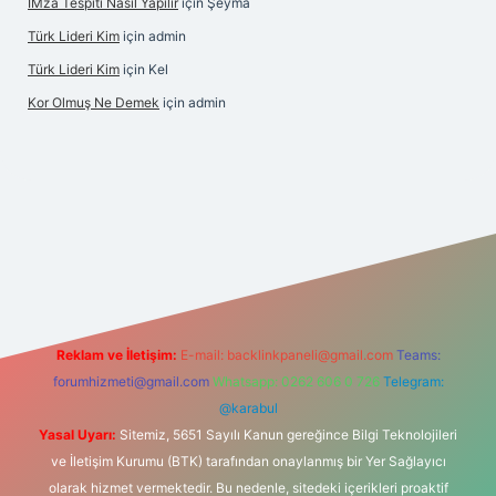
İMza Tespiti Nasil Yapilir
için
Şeyma
Türk Lideri Kim
için
admin
Türk Lideri Kim
için
Kel
Kor Olmuş Ne Demek
için
admin
riş
Reklam ve İletişim:
E-mail:
backlinkpaneli@gmail.com
Teams:
forumhizmeti@gmail.com
Whatsapp: 0262 606 0 726
Telegram:
@karabul
Yasal Uyarı:
Sitemiz, 5651 Sayılı Kanun gereğince Bilgi Teknolojileri
ve İletişim Kurumu (BTK) tarafından onaylanmış bir Yer Sağlayıcı
olarak hizmet vermektedir. Bu nedenle, sitedeki içerikleri proaktif