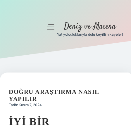
Deniz ve Macera
menüyü
aç
Yat yolculuklarıyla dolu keyifli hikayeler!
Anasayfa
Gizlilik Politikası
Yasal Uyarı
Hakkımızda
DOĞRU ARAŞTIRMA NASIL
YAPILIR
Tarih: Kasım 7, 2024
İYI BIR