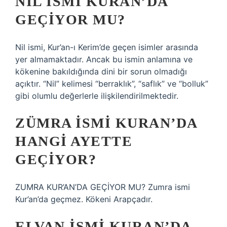
NIL ISMI KURAN’DA
GEÇIYOR MU?
Nil ismi, Kur’an-ı Kerim’de geçen isimler arasında
yer almamaktadır. Ancak bu ismin anlamına ve
kökenine bakıldığında dini bir sorun olmadığı
açıktır. “Nil” kelimesi “berraklık”, “saflık” ve “bolluk”
gibi olumlu değerlerle ilişkilendirilmektedir.
ZÜMRA ISMI KURAN’DA
HANGI AYETTE
GEÇIYOR?
ZUMRA KUR’AN’DA GEÇİYOR MU? Zumra ismi
Kur’an’da geçmez. Kökeni Arapçadır.
ELVAN ISMI KURAN’DA