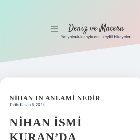
Deniz ve Macera
menüyü
aç
Yat yolculuklarıyla dolu keyifli hikayeler!
Anasayfa
Gizlilik Politikası
Yasal Uyarı
Hakkımızda
NIHAN IN ANLAMI NEDIR
Tarih: Kasım 6, 2024
NIHAN ISMI
KURAN’DA