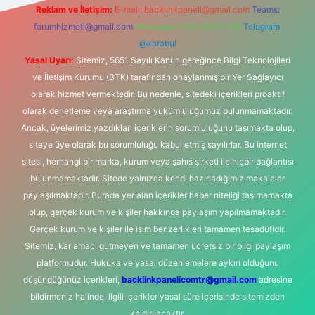
Reklam ve İletişim:
E-mail:
backlinkpaneli@gmail.com
Teams:
forumhizmeti@gmail.com
Whatsapp: 0262 606 0 726
Telegram:
@karabul
Yasal Uyarı:
Sitemiz, 5651 Sayılı Kanun gereğince Bilgi Teknolojileri
ve İletişim Kurumu (BTK) tarafından onaylanmış bir Yer Sağlayıcı
olarak hizmet vermektedir. Bu nedenle, sitedeki içerikleri proaktif
olarak denetleme veya araştırma yükümlülüğümüz bulunmamaktadır.
Ancak, üyelerimiz yazdıkları içeriklerin sorumluluğunu taşımakta olup,
siteye üye olarak bu sorumluluğu kabul etmiş sayılırlar. Bu internet
sitesi, herhangi bir marka, kurum veya şahıs şirketi ile hiçbir bağlantısı
bulunmamaktadır. Sitede yalnızca kendi hazırladığımız makaleler
paylaşılmaktadır. Burada yer alan içerikler haber niteliği taşımamakta
olup, gerçek kurum ve kişiler hakkında paylaşım yapılmamaktadır.
Gerçek kurum ve kişiler ile isim benzerlikleri tamamen tesadüfidir.
Sitemiz, kar amacı gütmeyen ve tamamen ücretsiz bir bilgi paylaşım
platformudur. Hukuka ve yasal düzenlemelere aykırı olduğunu
düşündüğünüz içerikleri,
backlinkpanelicomtr@gmail.com
adresine
bildirmeniz halinde, ilgili içerikler yasal süre içerisinde sitemizden
kaldırılacaktır.