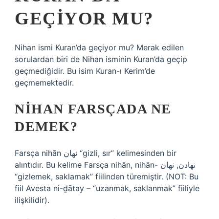
GEÇIYOR MU?
Nihan ismi Kuran’da geçiyor mu? Merak edilen
sorulardan biri de Nihan isminin Kuran’da geçip
geçmediğidir. Bu isim Kuran-ı Kerim’de
geçmemektedir.
NIHAN FARSÇADA NE
DEMEK?
Farsça nihān نهان “gizli, sır” kelimesinden bir
alıntıdır. Bu kelime Farsça nihān, nihān- نهادن, نهان
“gizlemek, saklamak” fiilinden türemiştir. (NOT: Bu
fiil Avesta ni-ḏātay – “uzanmak, saklanmak” fiiliyle
ilişkilidir).