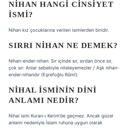
NIHAN HANGI CINSIYET
ISMI?
Nihan kız çocuklarına verilen isimlerden biridir.
SIRRI NIHAN NE DEMEK?
Nihan-ender-nihan: Sır içinde sır, sırdan önce sır,
çok sır: Anlar sebebiyle niteleyemezler / Aşk nihan-
ender-nihandır (Eşrefoğlu Rûmî).
NIHAL ISMININ DINI
ANLAMI NEDIR?
Nihal ismi Kuran-ı Kerim’de geçmez. Ancak güzel
anlamı nedeniyle İslam ruhuna uygun olarak