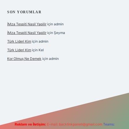
SON YORUMLAR
İMza Tespiti Nasil Yapilir
için
admin
İMza Tespiti Nasil Yapilir
için
Şeyma
Türk Lideri Kim
için
admin
Türk Lideri Kim
için
Kel
Kor Olmuş Ne Demek
için
admin
riş
Reklam ve İletişim:
E-mail:
backlinkpaneli@gmail.com
Teams: