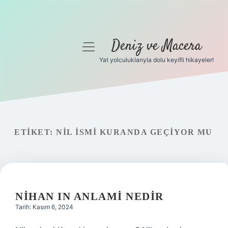
Deniz ve Macera
menüyü
aç
Yat yolculuklarıyla dolu keyifli hikayeler!
Anasayfa
Gizlilik Politikası
Yasal Uyarı
ETIKET:
NIL ISMI KURANDA GEÇIYOR MU
Hakkımızda
NIHAN IN ANLAMI NEDIR
Tarih: Kasım 6, 2024