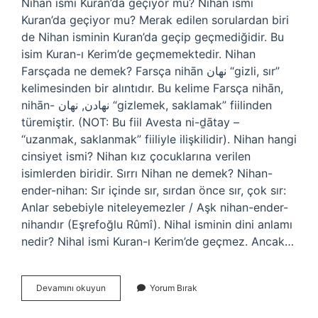
Nihan ismi Kuran’da geçiyor mu? Nihan ismi
Kuran’da geçiyor mu? Merak edilen sorulardan biri
de Nihan isminin Kuran’da geçip geçmediğidir. Bu
isim Kuran-ı Kerim’de geçmemektedir. Nihan
Farsçada ne demek? Farsça nihān نهان “gizli, sır”
kelimesinden bir alıntıdır. Bu kelime Farsça nihān,
nihān- نهادن, نهان “gizlemek, saklamak” fiilinden
türemiştir. (NOT: Bu fiil Avesta ni-ḏātay –
“uzanmak, saklanmak” fiiliyle ilişkilidir). Nihan hangi
cinsiyet ismi? Nihan kız çocuklarına verilen
isimlerden biridir. Sırrı Nihan ne demek? Nihan-
ender-nihan: Sır içinde sır, sırdan önce sır, çok sır:
Anlar sebebiyle niteleyemezler / Aşk nihan-ender-
nihandır (Eşrefoğlu Rûmî). Nihal isminin dini anlamı
nedir? Nihal ismi Kuran-ı Kerim’de geçmez. Ancak…
Nihan
Devamını okuyun
Yorum Bırak
In
Anlami