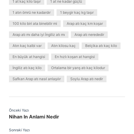
1 at kaç kilo taşır
1 at ne kadar güçlü
1 atın ömrü ne kadardır
1 beygir kaç kg taşır
100 kilo biri ata binebilir mi
Arap atı kaç km koşar
Arap atı mı daha iyi İngiliz atı mı
Arap atı nerededir
Atın kaç kalbi var
Atın kilosu kaç
Belçika atı kaç kilo
En büyük at hangisi
En hızlı koşan at hangisi
İngiliz atı kaç kilo
Ortalama bir yarış atı kaç kilodur
Safkan Arap atı nasıl anlaşılır
Soylu Arap atı nedir
Önceki Yazı
Nihan In Anlami Nedir
Sonraki Yazı