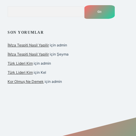
Arama
SON YORUMLAR
İMza Tespiti Nasil Yapilir
için
admin
İMza Tespiti Nasil Yapilir
için
Şeyma
Türk Lideri Kim
için
admin
Türk Lideri Kim
için
Kel
Kor Olmuş Ne Demek
için
admin
giriş