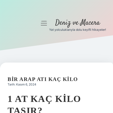
Deniz ve Macera
menüyü
aç
Yat yolculuklarıyla dolu keyifli hikayeler!
Anasayfa
Gizlilik Politikası
Yasal Uyarı
Hakkımızda
BIR ARAP ATI KAÇ KILO
Tarih: Kasım 6, 2024
1 AT KAÇ KILO
TAŞIR?