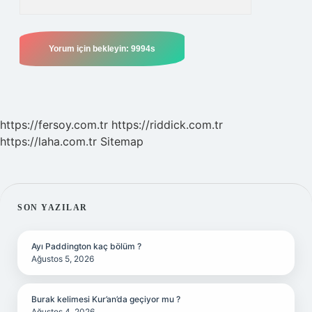
https://fersoy.com.tr
https://riddick.com.tr
https://laha.com.tr
Sitemap
SIDEBAR
SON YAZILAR
Ayı Paddington kaç bölüm ?
Ağustos 5, 2026
Burak kelimesi Kur’an’da geçiyor mu ?
Ağustos 4, 2026