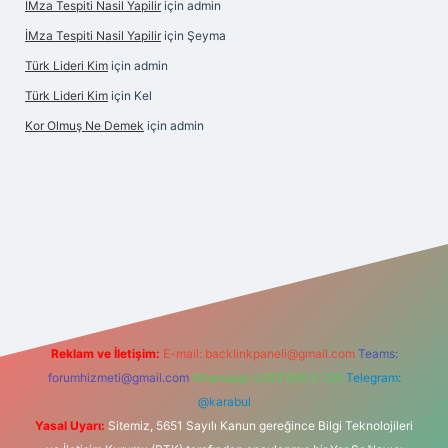
İMza Tespiti Nasil Yapilir
için
admin
İMza Tespiti Nasil Yapilir
için
Şeyma
Türk Lideri Kim
için
admin
Türk Lideri Kim
için
Kel
Kor Olmuş Ne Demek
için
admin
giriş
Reklam ve İletişim:
E-mail:
backlinkpaneli@gmail.com
Teams:
forumhizmeti@gmail.com
Whatsapp: 0262 606 0 726
Telegram:
@karabul
Yasal Uyarı:
Sitemiz, 5651 Sayılı Kanun gereğince Bilgi Teknolojileri