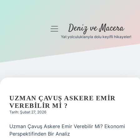
Deniz ve Macera
menüyü
aç
Yat yolculuklarıyla dolu keyifli hikayeler!
Anasayfa
Gizlilik Politikası
Yasal Uyarı
Hakkımızda
UZMAN ÇAVUŞ ASKERE EMIR
VEREBILIR MI ?
Tarih: Şubat 27, 2026
Uzman Çavuş Askere Emir Verebilir Mi? Ekonomi
Perspektifinden Bir Analiz