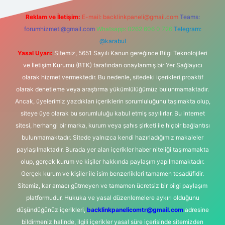
Reklam ve İletişim:
E-mail:
backlinkpaneli@gmail.com
Teams:
forumhizmeti@gmail.com
Whatsapp: 0262 606 0 726
Telegram:
@karabul
Yasal Uyarı:
Sitemiz, 5651 Sayılı Kanun gereğince Bilgi Teknolojileri
ve İletişim Kurumu (BTK) tarafından onaylanmış bir Yer Sağlayıcı
olarak hizmet vermektedir. Bu nedenle, sitedeki içerikleri proaktif
olarak denetleme veya araştırma yükümlülüğümüz bulunmamaktadır.
Ancak, üyelerimiz yazdıkları içeriklerin sorumluluğunu taşımakta olup,
siteye üye olarak bu sorumluluğu kabul etmiş sayılırlar. Bu internet
sitesi, herhangi bir marka, kurum veya şahıs şirketi ile hiçbir bağlantısı
bulunmamaktadır. Sitede yalnızca kendi hazırladığımız makaleler
paylaşılmaktadır. Burada yer alan içerikler haber niteliği taşımamakta
olup, gerçek kurum ve kişiler hakkında paylaşım yapılmamaktadır.
Gerçek kurum ve kişiler ile isim benzerlikleri tamamen tesadüfidir.
Sitemiz, kar amacı gütmeyen ve tamamen ücretsiz bir bilgi paylaşım
platformudur. Hukuka ve yasal düzenlemelere aykırı olduğunu
düşündüğünüz içerikleri,
backlinkpanelicomtr@gmail.com
adresine
bildirmeniz halinde, ilgili içerikler yasal süre içerisinde sitemizden