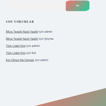
Arama
SON YORUMLAR
İMza Tespiti Nasil Yapilir
için
admin
İMza Tespiti Nasil Yapilir
için
Şeyma
Türk Lideri Kim
için
admin
Türk Lideri Kim
için
Kel
Kor Olmuş Ne Demek
için
admin
no giriş