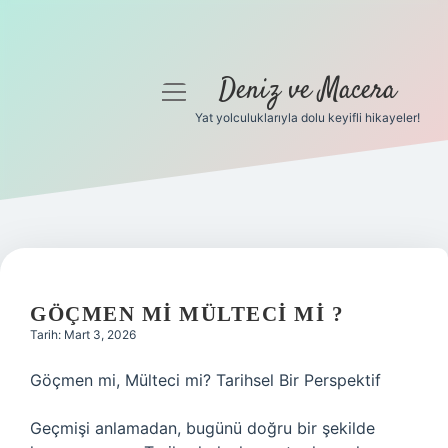
Deniz ve Macera
menüyü
aç
Yat yolculuklarıyla dolu keyifli hikayeler!
Anasayfa
Gizlilik Politikası
Yasal Uyarı
Hakkımızda
GÖÇMEN MI MÜLTECI MI ?
Tarih: Mart 3, 2026
Göçmen mi, Mülteci mi? Tarihsel Bir Perspektif
Geçmişi anlamadan, bugünü doğru bir şekilde