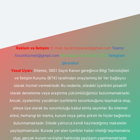
iriş
Reklam ve İletişim:
E-mail:
backlinkpaneli@gmail.com
Teams:
forumhizmeti@gmail.com
Whatsapp: 0262 606 0 726
Telegram:
@karabul
Yasal Uyarı:
Sitemiz, 5651 Sayılı Kanun gereğince Bilgi Teknolojileri
ve İletişim Kurumu (BTK) tarafından onaylanmış bir Yer Sağlayıcı
olarak hizmet vermektedir. Bu nedenle, sitedeki içerikleri proaktif
olarak denetleme veya araştırma yükümlülüğümüz bulunmamaktadır.
Ancak, üyelerimiz yazdıkları içeriklerin sorumluluğunu taşımakta olup,
siteye üye olarak bu sorumluluğu kabul etmiş sayılırlar. Bu internet
sitesi, herhangi bir marka, kurum veya şahıs şirketi ile hiçbir bağlantısı
bulunmamaktadır. Sitede yalnızca kendi hazırladığımız makaleler
paylaşılmaktadır. Burada yer alan içerikler haber niteliği taşımamakta
olup, gerçek kurum ve kişiler hakkında paylaşım yapılmamaktadır.