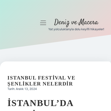
Deniz ve Macera
menüyü
aç
Yat yolculuklarıyla dolu keyifli hikayeler!
Anasayfa
Gizlilik Politikası
Yasal Uyarı
Hakkımızda
ISTANBUL FESTIVAL VE
ŞENLIKLER NELERDIR
Tarih: Aralık 13, 2024
İSTANBUL’DA