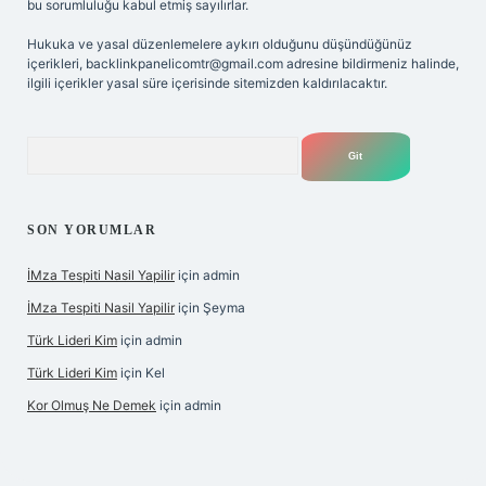
bu sorumluluğu kabul etmiş sayılırlar.
Hukuka ve yasal düzenlemelere aykırı olduğunu düşündüğünüz
içerikleri,
backlinkpanelicomtr@gmail.com
adresine bildirmeniz halinde,
ilgili içerikler yasal süre içerisinde sitemizden kaldırılacaktır.
Arama
SON YORUMLAR
İMza Tespiti Nasil Yapilir
için
admin
İMza Tespiti Nasil Yapilir
için
Şeyma
Türk Lideri Kim
için
admin
Türk Lideri Kim
için
Kel
Kor Olmuş Ne Demek
için
admin