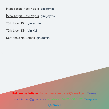
İMza Tespiti Nasil Yapilir
için
admin
İMza Tespiti Nasil Yapilir
için
Şeyma
Türk Lideri Kim
için
admin
Türk Lideri Kim
için
Kel
Kor Olmuş Ne Demek
için
admin
riş
Reklam ve İletişim:
E-mail:
backlinkpaneli@gmail.com
Teams:
forumhizmeti@gmail.com
Whatsapp: 0262 606 0 726
Telegram:
@karabul