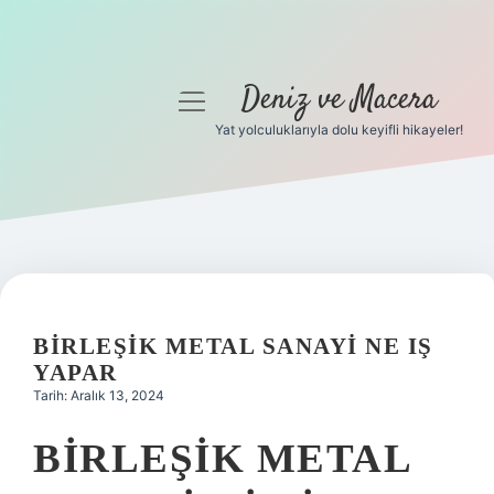
Deniz ve Macera
menüyü
aç
Yat yolculuklarıyla dolu keyifli hikayeler!
Anasayfa
Gizlilik Politikası
Yasal Uyarı
Hakkımızda
BIRLEŞIK METAL SANAYI NE IŞ
YAPAR
Tarih: Aralık 13, 2024
BIRLEŞIK METAL