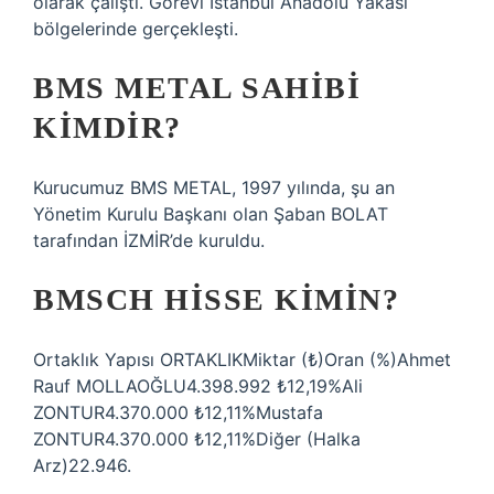
olarak çalıştı. Görevi İstanbul Anadolu Yakası
bölgelerinde gerçekleşti.
BMS METAL SAHIBI
KIMDIR?
Kurucumuz BMS METAL, 1997 yılında, şu an
Yönetim Kurulu Başkanı olan Şaban BOLAT
tarafından İZMİR’de kuruldu.
BMSCH HISSE KIMIN?
Ortaklık Yapısı ORTAKLIKMiktar (₺)Oran (%)Ahmet
Rauf MOLLAOĞLU4.398.992 ₺12,19%Ali
ZONTUR4.370.000 ₺12,11%Mustafa
ZONTUR4.370.000 ₺12,11%Diğer (Halka
Arz)22.946.