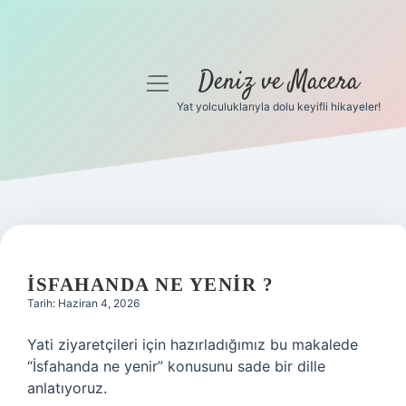
Deniz ve Macera
menüyü
aç
Yat yolculuklarıyla dolu keyifli hikayeler!
Anasayfa
Gizlilik Politikası
Yasal Uyarı
Hakkımızda
İSFAHANDA NE YENIR ?
Tarih: Haziran 4, 2026
Yati ziyaretçileri için hazırladığımız bu makalede
“İsfahanda ne yenir” konusunu sade bir dille
anlatıyoruz.