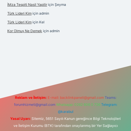
İMza Tespiti Nasil Yapilir
için
Şeyma
Türk Lideri Kim
için
admin
Türk Lideri Kim
için
Kel
Kor Olmuş Ne Demek
için
admin
iriş
Reklam ve İletişim:
E-mail:
backlinkpaneli@gmail.com
Teams:
forumhizmeti@gmail.com
Whatsapp: 0262 606 0 726
Telegram:
@karabul
Yasal Uyarı:
Sitemiz, 5651 Sayılı Kanun gereğince Bilgi Teknolojileri
ve İletişim Kurumu (BTK) tarafından onaylanmış bir Yer Sağlayıcı