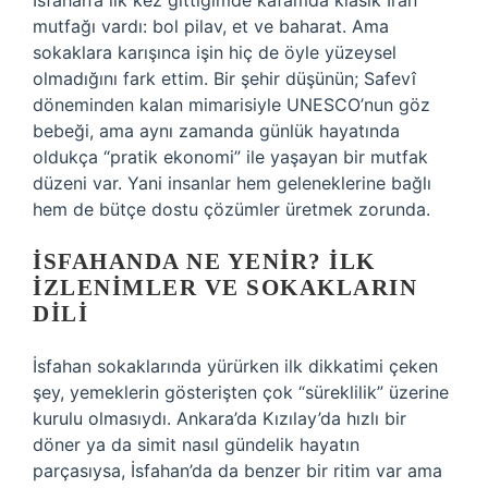
İsfahan’a ilk kez gittiğimde kafamda klasik İran
mutfağı vardı: bol pilav, et ve baharat. Ama
sokaklara karışınca işin hiç de öyle yüzeysel
olmadığını fark ettim. Bir şehir düşünün; Safevî
döneminden kalan mimarisiyle UNESCO’nun göz
bebeği, ama aynı zamanda günlük hayatında
oldukça “pratik ekonomi” ile yaşayan bir mutfak
düzeni var. Yani insanlar hem geleneklerine bağlı
hem de bütçe dostu çözümler üretmek zorunda.
İSFAHANDA NE YENIR? İLK
IZLENIMLER VE SOKAKLARIN
DILI
İsfahan sokaklarında yürürken ilk dikkatimi çeken
şey, yemeklerin gösterişten çok “süreklilik” üzerine
kurulu olmasıydı. Ankara’da Kızılay’da hızlı bir
döner ya da simit nasıl gündelik hayatın
parçasıysa, İsfahan’da da benzer bir ritim var ama