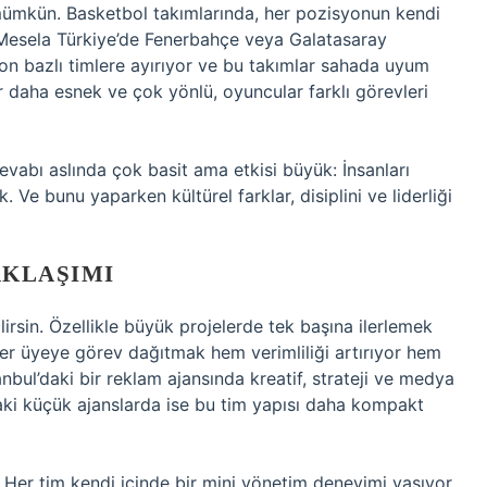
ümkün. Basketbol takımlarında, her pozisyonun kendi
. Mesela Türkiye’de Fenerbahçe veya Galatasaray
on bazlı timlere ayırıyor ve bu takımlar sahada uyum
r daha esnek ve çok yönlü, oyuncular farklı görevleri
vabı aslında çok basit ama etkisi büyük: İnsanları
Ve bunu yaparken kültürel farklar, disiplini ve liderliği
AKLAŞIMI
rsin. Özellikle büyük projelerde tek başına ilerlemek
her üyeye görev dağıtmak hem verimliliği artırıyor hem
tanbul’daki bir reklam ajansında kreatif, strateji ve medya
a’daki küçük ajanslarda ise bu tim yapısı daha kompakt
r. Her tim kendi içinde bir mini yönetim deneyimi yaşıyor.