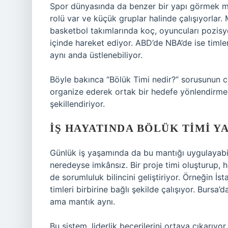
Spor dünyasında da benzer bir yapı görmek m
rolü var ve küçük gruplar halinde çalışıyorlar
basketbol takımlarında koç, oyuncuları pozisy
içinde hareket ediyor. ABD’de NBA’de ise timle
aynı anda üstlenebiliyor.
Böyle bakınca “Bölük Timi nedir?” sorusunun ce
organize ederek ortak bir hedefe yönlendirmek. 
şekillendiriyor.
İŞ HAYATINDA BÖLÜK TIMI Y
Günlük iş yaşamında da bu mantığı uygulayabili
neredeyse imkânsız. Bir proje timi oluşturup, 
de sorumluluk bilincini geliştiriyor. Örneğin İs
timleri birbirine bağlı şekilde çalışıyor. Burs
ama mantık aynı.
Bu sistem, liderlik becerilerini ortaya çıkarıyo