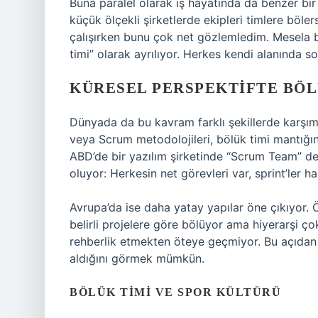
Buna paralel olarak iş hayatında da benzer bir 
küçük ölçekli şirketlerde ekipleri timlere böler
çalışırken bunu çok net gözlemledim. Mesela b
timi” olarak ayrılıyor. Herkes kendi alanında 
KÜRESEL PERSPEKTIFTE BÖL
Dünyada da bu kavram farklı şekillerde karşımı
veya Scrum metodolojileri, bölük timi mantığı
ABD’de bir yazılım şirketinde “Scrum Team” ded
oluyor: Herkesin net görevleri var, sprint’ler ha
Avrupa’da ise daha yatay yapılar öne çıkıyor. 
belirli projelere göre bölüyor ama hiyerarşi çok
rehberlik etmekten öteye geçmiyor. Bu açıdan 
aldığını görmek mümkün.
BÖLÜK TIMI VE SPOR KÜLTÜRÜ