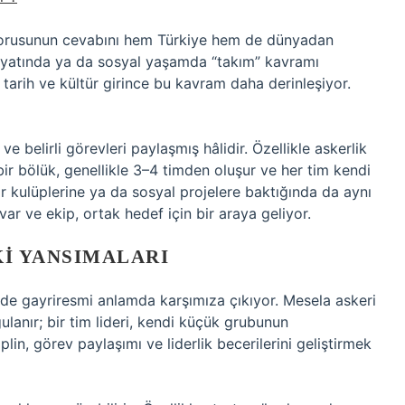
 sorusunun cevabını hem Türkiye hem de dünyadan
 hayatında ya da sosyal yaşamda “takım” kavramı
z tarih ve kültür girince bu kavram daha derinleşiyor.
 belirli görevleri paylaşmış hâlidir. Özellikle askerlik
 bir bölük, genellikle 3–4 timden oluşur ve her tim kendi
or kulüplerine ya da sosyal projelere baktığında da aynı
 var ve ekip, ortak hedef için bir araya geliyor.
KI YANSIMALARI
de gayriresmi anlamda karşımıza çıkıyor. Mesela askeri
ulanır; bir tim lideri, kendi küçük grubunun
in, görev paylaşımı ve liderlik becerilerini geliştirmek