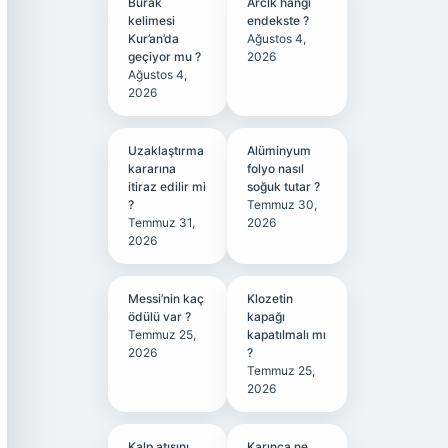
Burak
Arclk hangi
kelimesi
endekste ?
Kur’an’da
Ağustos 4,
geçiyor mu ?
2026
Ağustos 4,
2026
Uzaklaştırma
Alüminyum
kararına
folyo nasıl
itiraz edilir mi
soğuk tutar ?
?
Temmuz 30,
Temmuz 31,
2026
2026
Messi’nin kaç
Klozetin
ödülü var ?
kapağı
Temmuz 25,
kapatılmalı mı
2026
?
Temmuz 25,
2026
Kalp atışını
Karınca ne