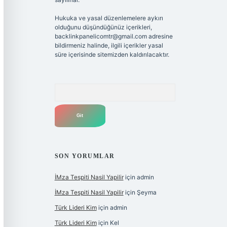
Hukuka ve yasal düzenlemelere aykırı
olduğunu düşündüğünüz içerikleri,
backlinkpanelicomtr@gmail.com
adresine
bildirmeniz halinde, ilgili içerikler yasal
süre içerisinde sitemizden kaldırılacaktır.
Arama
SON YORUMLAR
İMza Tespiti Nasil Yapilir
için
admin
İMza Tespiti Nasil Yapilir
için
Şeyma
Türk Lideri Kim
için
admin
Türk Lideri Kim
için
Kel