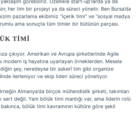
yaklaşım görebiliriz. Özellikle start-up’larda ya da
sin; her tim bir projeyi ya da süreci yönetir. Ben Bursa’da
izim pazarlama ekibimiz “içerik timi” ve “sosyal medya
sorumlu ama sonuçta tüm timler bir bütünün parçası.
ÜK TIMI
za çıkıyor. Amerikan ve Avrupa şirketlerinde Agile
nı modern iş hayatına uyarlayan örneklerden. Mesela
iğin şey, neredeyse bir askerî tim gibi organize
linde ilerleniyor ve ekip lideri süreci yönetiyor.
Örneğin Almanya’da birçok mühendislik şirketi, takımları
 sert değil. Yani bölük timi mantığı var, ama liderin rolü
bakınca, bölük timi kavramının kültüre göre şekil