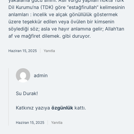
yakalama gücü sınırlı. Asıl vurgu yapılan nokta Türk
Dil Kurumu’na (TDK) göre “estağfirullah” kelimesinin
anlamları : incelik ve alçak gönüllülük göstermek
üzere teşekkür edilen veya övülen bir kimsenin
söylediği söz; asla ve hayır anlamına gelir; Allah’tan
af ve mağfiret dilemek. gibi duruyor.
Haziran 15, 2025
Yanıtla
admin
Su Durak!
Katkınız yazıya
özgünlük
kattı.
Haziran 15, 2025
Yanıtla