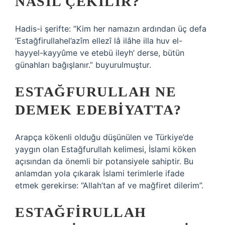
NASIL ÇEKILIR?
Hadis-i şerifte: “Kim her namazın ardından üç defa
‘Estağfirullahel’azîm ellezî lâ ilâhe illa huv el-
hayyel-kayyûme ve etebü ileyh’ derse, bütün
günahları bağışlanır.” buyurulmuştur.
ESTAĞFURULLAH NE
DEMEK EDEBIYATTA?
Arapça kökenli olduğu düşünülen ve Türkiye’de
yaygın olan Estağfurullah kelimesi, İslami köken
açısından da önemli bir potansiyele sahiptir. Bu
anlamdan yola çıkarak İslami terimlerle ifade
etmek gerekirse: “Allah’tan af ve mağfiret dilerim”.
ESTAĞFIRULLAH