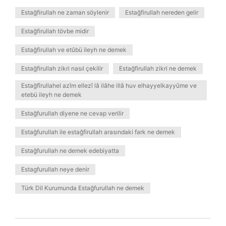
Estağfirullah ne zaman söylenir
Estağfirullah nereden gelir
Estağfirullah tövbe midir
Estağfirullah ve etûbü ileyh ne demek
Estağfirullah zikri nasıl çekilir
Estağfirullah zikri ne demek
Estağfîrullahel azîm ellezî lâ ilâhe illâ huv elhayyelkayyûme ve
etebü ileyh ne demek
Estağfurullah diyene ne cevap verilir
Estağfurullah ile estağfirullah arasındaki fark ne demek
Estağfurullah ne demek edebiyatta
Estagfurullah neye denir
Türk Dil Kurumunda Estağfurullah ne demek