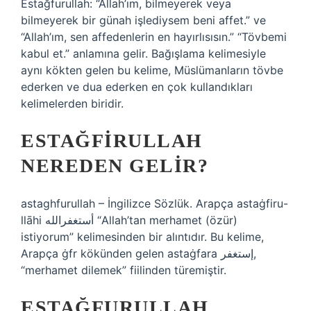
Estağfurullah: “Allah’ım, bilmeyerek veya
bilmeyerek bir günah işlediysem beni affet.” ve
“Allah’ım, sen affedenlerin en hayırlısısın.” “Tövbemi
kabul et.” anlamına gelir. Bağışlama kelimesiyle
aynı kökten gelen bu kelime, Müslümanların tövbe
ederken ve dua ederken en çok kullandıkları
kelimelerden biridir.
ESTAĞFIRULLAH
NEREDEN GELIR?
astaghfurullah – İngilizce Sözlük. Arapça astaġfiru-
llāhi أستغفرالله “Allah’tan merhamet (özür)
istiyorum” kelimesinden bir alıntıdır. Bu kelime,
Arapça ġfr kökünden gelen astaġfara إستغفر,
“merhamet dilemek” fiilinden türemiştir.
ESTAĞFURULLAH