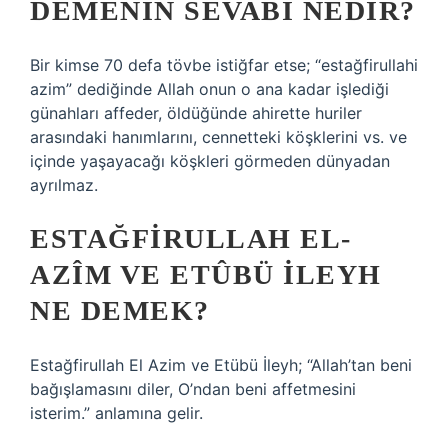
DEMENIN SEVABI NEDIR?
Bir kimse 70 defa tövbe istiğfar etse; “estağfirullahi
azim” dediğinde Allah onun o ana kadar işlediği
günahları affeder, öldüğünde ahirette huriler
arasındaki hanımlarını, cennetteki köşklerini vs. ve
içinde yaşayacağı köşkleri görmeden dünyadan
ayrılmaz.
ESTAĞFIRULLAH EL-
AZÎM VE ETÛBÜ ILEYH
NE DEMEK?
Estağfirullah El Azim ve Etübü İleyh; “Allah’tan beni
bağışlamasını diler, O’ndan beni affetmesini
isterim.” anlamına gelir.