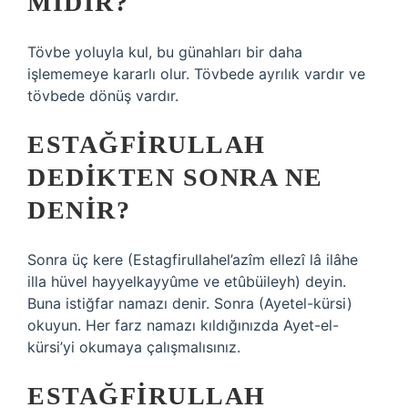
MIDIR?
Tövbe yoluyla kul, bu günahları bir daha
işlememeye kararlı olur. Tövbede ayrılık vardır ve
tövbede dönüş vardır.
ESTAĞFIRULLAH
DEDIKTEN SONRA NE
DENIR?
Sonra üç kere (Estagfirullahel’azîm ellezî lâ ilâhe
illa hüvel hayyelkayyûme ve etûbüileyh) deyin.
Buna istiğfar namazı denir. Sonra (Ayetel-kürsi)
okuyun. Her farz namazı kıldığınızda Ayet-el-
kürsi’yi okumaya çalışmalısınız.
ESTAĞFIRULLAH