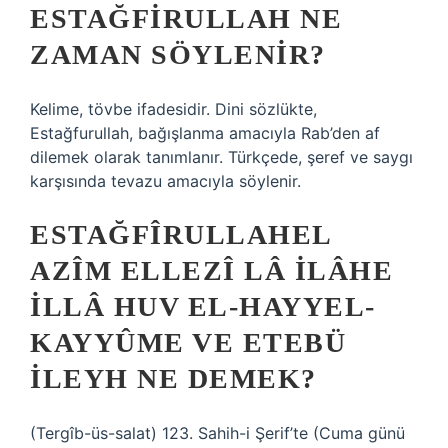
ESTAĞFIRULLAH NE
ZAMAN SÖYLENIR?
Kelime, tövbe ifadesidir. Dini sözlükte,
Estağfurullah, bağışlanma amacıyla Rab’den af ​​
dilemek olarak tanımlanır. Türkçede, şeref ve saygı
karşısında tevazu amacıyla söylenir.
ESTAĞFÎRULLAHEL
AZÎM ELLEZÎ LÂ ILÂHE
ILLÂ HUV EL-HAYYEL-
KAYYÛME VE ETEBÜ
ILEYH NE DEMEK?
(Tergîb-üs-salat) 123. Sahih-i Şerif’te (Cuma günü