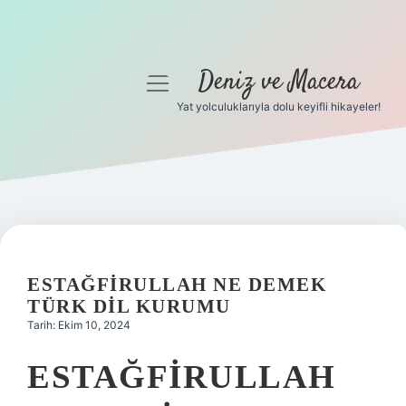
Deniz ve Macera
menüyü
aç
Yat yolculuklarıyla dolu keyifli hikayeler!
Anasayfa
Gizlilik Politikası
Yasal Uyarı
Hakkımızda
ESTAĞFIRULLAH NE DEMEK
TÜRK DIL KURUMU
Tarih: Ekim 10, 2024
ESTAĞFIRULLAH