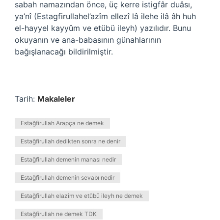
sabah namazından önce, üç kerre istigfâr duâsı,
ya’nî (Estagfirullahel’azîm ellezî lâ ilehe ilâ âh huh
el-hayyel kayyûm ve etübü ileyh) yazılıdır. Bunu
okuyanın ve ana-babasının günahlarının
bağışlanacağı bildirilmiştir.
Tarih:
Makaleler
Estağfirullah Arapça ne demek
Estağfirullah dedikten sonra ne denir
Estağfirullah demenin manası nedir
Estağfirullah demenin sevabı nedir
Estağfirullah elazîm ve etûbü ileyh ne demek
Estağfirullah ne demek TDK