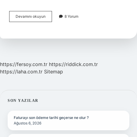
Estağfirullah
Devamını okuyun
8 Yorum
Ne
Demek
Türk
Dil
Kurumu
https://fersoy.com.tr
https://riddick.com.tr
https://laha.com.tr
Sitemap
SIDEBAR
SON YAZILAR
Faturayı son ödeme tarihi geçerse ne olur ?
Ağustos 6, 2026