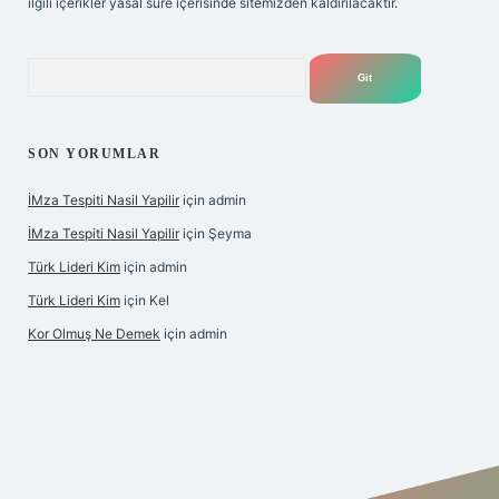
ilgili içerikler yasal süre içerisinde sitemizden kaldırılacaktır.
Arama
SON YORUMLAR
İMza Tespiti Nasil Yapilir
için
admin
İMza Tespiti Nasil Yapilir
için
Şeyma
Türk Lideri Kim
için
admin
Türk Lideri Kim
için
Kel
Kor Olmuş Ne Demek
için
admin
iş