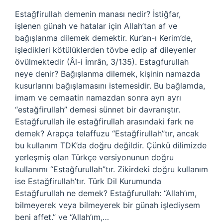
Estağfirullah demenin manası nedir? İstiğfar,
işlenen günah ve hatalar için Allah’tan af ve
bağışlanma dilemek demektir. Kur’an-ı Kerim’de,
işledikleri kötülüklerden tövbe edip af dileyenler
övülmektedir (Âl-i İmrân, 3/135). Estagfurullah
neye denir? Bağışlanma dilemek, kişinin namazda
kusurlarını bağışlamasını istemesidir. Bu bağlamda,
imam ve cemaatin namazdan sonra ayrı ayrı
“estağfirullah” demesi sünnet bir davranıştır.
Estağfurullah ile estağfirullah arasındaki fark ne
demek? Arapça telaffuzu “Estağfirullah”tır, ancak
bu kullanım TDK’da doğru değildir. Çünkü dilimizde
yerleşmiş olan Türkçe versiyonunun doğru
kullanımı “Estağfurullah”tır. Zikirdeki doğru kullanım
ise Estağfirullah’tır. Türk Dil Kurumunda
Estağfurullah ne demek? Estağfurullah: “Allah’ım,
bilmeyerek veya bilmeyerek bir günah işlediysem
beni affet.” ve “Allah’ım,…