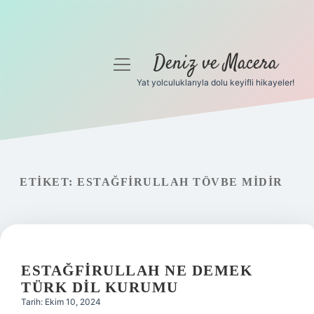
Deniz ve Macera
menüyü
aç
Yat yolculuklarıyla dolu keyifli hikayeler!
Anasayfa
Gizlilik Politikası
Yasal Uyarı
ETIKET:
ESTAĞFIRULLAH TÖVBE MIDIR
Hakkımızda
ESTAĞFIRULLAH NE DEMEK
TÜRK DIL KURUMU
Tarih: Ekim 10, 2024