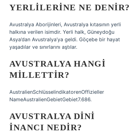
YERLILERINE NE DENIR?
Avustralya Aborijinleri, Avustralya kıtasının yerli
halkına verilen isimdir. Yerli halk, Güneydoğu
Asya’dan Avustralya’ya geldi. Göçebe bir hayat
yaşadılar ve sınırlarını aştılar.
AVUSTRALYA HANGI
MILLETTIR?
AustralienSchlüsselindikatorenOffizieller
NameAustralienGebietGebiet7.686.
AVUSTRALYA DINI
INANCI NEDIR?