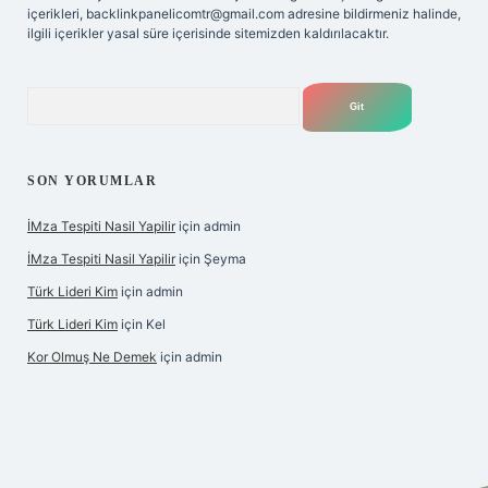
içerikleri,
backlinkpanelicomtr@gmail.com
adresine bildirmeniz halinde,
ilgili içerikler yasal süre içerisinde sitemizden kaldırılacaktır.
Arama
SON YORUMLAR
İMza Tespiti Nasil Yapilir
için
admin
İMza Tespiti Nasil Yapilir
için
Şeyma
Türk Lideri Kim
için
admin
Türk Lideri Kim
için
Kel
Kor Olmuş Ne Demek
için
admin