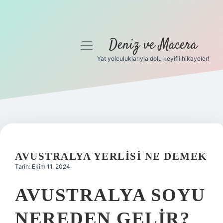
Deniz ve Macera
menüyü
aç
Yat yolculuklarıyla dolu keyifli hikayeler!
Anasayfa
Gizlilik Politikası
Yasal Uyarı
Hakkımızda
AVUSTRALYA YERLISI NE DEMEK
Tarih: Ekim 11, 2024
AVUSTRALYA SOYU
NEREDEN GELIR?