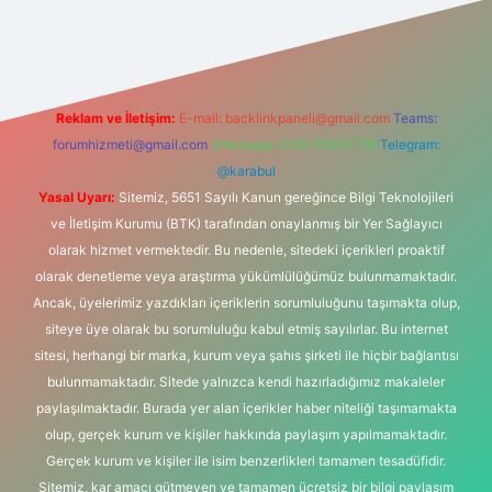
o giriş
Reklam ve İletişim:
E-mail:
backlinkpaneli@gmail.com
Teams:
forumhizmeti@gmail.com
Whatsapp: 0262 606 0 726
Telegram:
@karabul
Yasal Uyarı:
Sitemiz, 5651 Sayılı Kanun gereğince Bilgi Teknolojileri
ve İletişim Kurumu (BTK) tarafından onaylanmış bir Yer Sağlayıcı
olarak hizmet vermektedir. Bu nedenle, sitedeki içerikleri proaktif
olarak denetleme veya araştırma yükümlülüğümüz bulunmamaktadır.
Ancak, üyelerimiz yazdıkları içeriklerin sorumluluğunu taşımakta olup,
siteye üye olarak bu sorumluluğu kabul etmiş sayılırlar. Bu internet
sitesi, herhangi bir marka, kurum veya şahıs şirketi ile hiçbir bağlantısı
bulunmamaktadır. Sitede yalnızca kendi hazırladığımız makaleler
paylaşılmaktadır. Burada yer alan içerikler haber niteliği taşımamakta
olup, gerçek kurum ve kişiler hakkında paylaşım yapılmamaktadır.
Gerçek kurum ve kişiler ile isim benzerlikleri tamamen tesadüfidir.
Sitemiz, kar amacı gütmeyen ve tamamen ücretsiz bir bilgi paylaşım