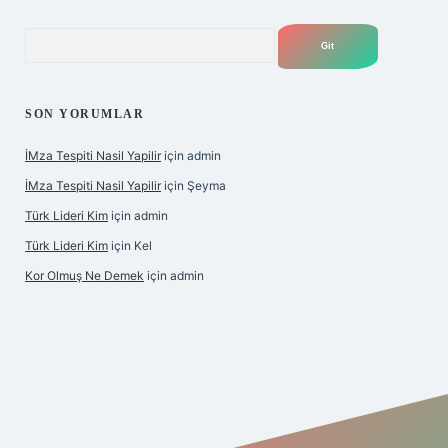
Arama
SON YORUMLAR
İMza Tespiti Nasil Yapilir
için
admin
İMza Tespiti Nasil Yapilir
için
Şeyma
Türk Lideri Kim
için
admin
Türk Lideri Kim
için
Kel
Kor Olmuş Ne Demek
için
admin
iş