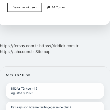
Avustralya
Devamını okuyun
14 Yorum
Yerlisi
Ne
Demek
https://fersoy.com.tr
https://riddick.com.tr
https://laha.com.tr
Sitemap
SIDEBAR
SON YAZILAR
Nilüfer Türkçe mi ?
Ağustos 8, 2026
Faturayı son ödeme tarihi geçerse ne olur ?