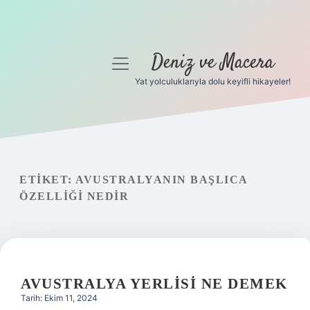
Deniz ve Macera
menüyü
aç
Yat yolculuklarıyla dolu keyifli hikayeler!
Anasayfa
Gizlilik Politikası
Yasal Uyarı
ETIKET:
AVUSTRALYANIN BAŞLICA
ÖZELLIĞI NEDIR
Hakkımızda
AVUSTRALYA YERLISI NE DEMEK
Tarih: Ekim 11, 2024