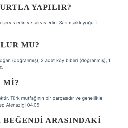
URTLA YAPILIR?
a servis edin ve servis edin. Sarımsaklı yoğurt
OLUR MU?
 soğan (doğranmış), 2 adet köy biberi (doğranmış), 1
z.
 MI?
ktir. Türk mutfağının bir parçasıdır ve genellikle
tep Alenazigi 04.05.
R BEĞENDI ARASINDAKI