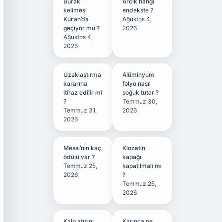
Burak
Arclk hangi
kelimesi
endekste ?
Kur’an’da
Ağustos 4,
geçiyor mu ?
2026
Ağustos 4,
2026
Uzaklaştırma
Alüminyum
kararına
folyo nasıl
itiraz edilir mi
soğuk tutar ?
?
Temmuz 30,
Temmuz 31,
2026
2026
Messi’nin kaç
Klozetin
ödülü var ?
kapağı
Temmuz 25,
kapatılmalı mı
2026
?
Temmuz 25,
2026
Kalp atışını
Karınca ne