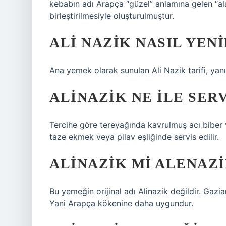
kebabın adı Arapça “güzel” anlamına gelen “al
birleştirilmesiyle oluşturulmuştur.
ALI NAZIK NASIL YENI
Ana yemek olarak sunulan Ali Nazik tarifi, yanın
ALINAZIK NE ILE SERV
Tercihe göre tereyağında kavrulmuş acı biber ve
taze ekmek veya pilav eşliğinde servis edilir.
ALINAZIK MI ALENAZI
Bu yemeğin orijinal adı Alinazik değildir. Gaz
Yani Arapça kökenine daha uygundur.