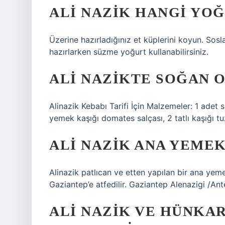
ALI NAZIK HANGI YOĞ
Üzerine hazırladığınız et küplerini koyun. Sosl
hazırlarken süzme yoğurt kullanabilirsiniz.
ALI NAZIKTE SOĞAN 
Alinazik Kebabı Tarifi İçin Malzemeler: 1 adet
yemek kaşığı domates salçası, 2 tatlı kaşığı tu
ALI NAZIK ANA YEMEK
Alinazik patlıcan ve etten yapılan bir ana yeme
Gaziantep’e atfedilir. Gaziantep Alenazigi /An
ALI NAZIK VE HÜNKA