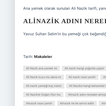
Ana yemek olarak sunulan Ali Nazik tarifi, yanın
ALINAZIK ADINI NERE
Yavuz Sultan Selim’in bu yemeği çok beğendiği
Tarih:
Makaleler
Ali Nazik ana yemek mi
Ali nazik hangi yoğurtla yapılır
Ali Nazik kuzu mu dana mı
Ali nazik nasıl yenilir
Al
Ali nazik yemeği kaç kalori
Ali Nazike hangi baharatlar
Ali Nazikte Soğan Olur mu
Alinazik adını nereden almışt
Alinazik nasıl yenilir
Alinazik ne ile servis edilir
Ali