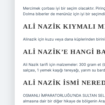
Mercimek çorbası iyi bir seçim olacaktır. Pirinç 
Dolma biberler de menünüz için iyi bir seçimdi
ALI NAZIK KIYMALI M
Alinazik için kuzu veya dana küplerinden birini 
ALI NAZIK’E HANGI 
Ali Nazik tarifi için malzemeler: 300 gram et 
salçası, 1 yemek kaşığı tereyağı, yarım su bar
ALI NAZIK ISMI NERE
OSMANLI İMPARATORLUĞU’NDA SULTAN SELİM 
almasına dair bir diğer hikaye de bölgenin Arap