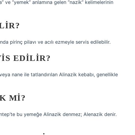
a” ve “yemek” anlamına gelen “nazik” kelimelerinin
LIR?
da pirinç pilavı ve acılı ezmeyle servis edilebilir.
IS EDILIR?
ya nane ile tatlandırılan Alinazik kebabı, genellikle
K MI?
iantep’te bu yemeğe Alinazik denmez; Alenazik denir.