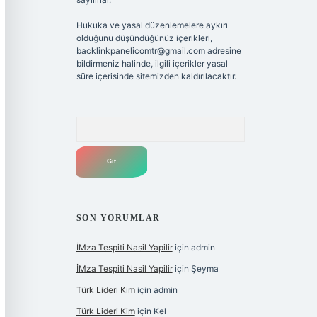
Hukuka ve yasal düzenlemelere aykırı
olduğunu düşündüğünüz içerikleri,
backlinkpanelicomtr@gmail.com
adresine
bildirmeniz halinde, ilgili içerikler yasal
süre içerisinde sitemizden kaldırılacaktır.
Arama
SON YORUMLAR
İMza Tespiti Nasil Yapilir
için
admin
İMza Tespiti Nasil Yapilir
için
Şeyma
Türk Lideri Kim
için
admin
Türk Lideri Kim
için
Kel