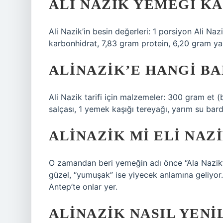
ALI NAZIK YEMEĞI K
Ali Nazik’in besin değerleri: 1 porsiyon Ali Na
karbonhidrat, 7,83 gram protein, 6,20 gram yağ
ALINAZIK’E HANGI B
Ali Nazik tarifi için malzemeler: 300 gram et 
salçası, 1 yemek kaşığı tereyağı, yarım su bar
ALINAZIK MI ELI NAZI
O zamandan beri yemeğin adı önce “Ala Nazik” 
güzel, “yumuşak” ise yiyecek anlamına geliyor.
Antep’te onlar yer.
ALINAZIK NASIL YENI