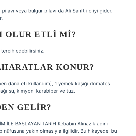
pilavı veya bulgur pilavı da Ali Sanft ile iyi gider.
r.
I OLUR ETLI MI?
tercih edebilirsiniz.
BAHARATLAR KONUR?
(ben dana eti kullandım), 1 yemek kaşığı domates
dağı su, kimyon, karabiber ve tuz.
DEN GELIR?
İLE BAŞLAYAN TARİH Kebabın Alinazik adını
 nüfusuna yakın olmasıyla ilgilidir. Bu hikayede, bu