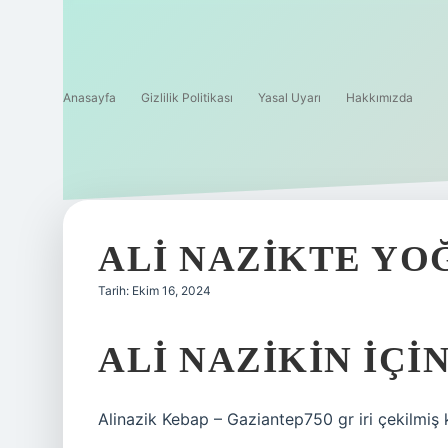
Anasayfa
Gizlilik Politikası
Yasal Uyarı
Hakkımızda
ALI NAZIKTE YO
Tarih: Ekim 16, 2024
ALI NAZIKIN IÇI
Alinazik Kebap – Gaziantep750 gr iri çekilmiş 