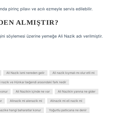
da pirinç pilavı ve acılı ezmeyle servis edilebilir.
DEN ALMIŞTIR?
ni söylemesi üzerine yemeğe Ali Nazik adı verilmiştir.
Ali Nazik ismi nereden gelir
Ali nazik kıymalı mı olur etli mi
i nazik ve Hünkar beğendi arasındaki fark nedir
 konur
Ali Nazikin içinde ne var
Ali Nazikin yanına ne gider
ır
Alinazik mi alenazik mi
Alinazik mi eli nazik mi
nazike hangi baharatlar konur
Yoğurtlu patlıcana ne denir