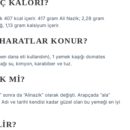
AÇ KALORI?
zik 407 kcal içerir. 417 gram Ali Nazik; 2,28 gram
, 1,13 gram kalsiyum içerir.
AHARATLAR KONUR?
(ben dana eti kullandım), 1 yemek kaşığı domates
dağı su, kimyon, karabiber ve tuz.
K MI?
sonra da “Alinazik” olarak değişti. Arapçada “ala”
 Adı ve tarihi kendisi kadar güzel olan bu yemeği en iyi
LIR?