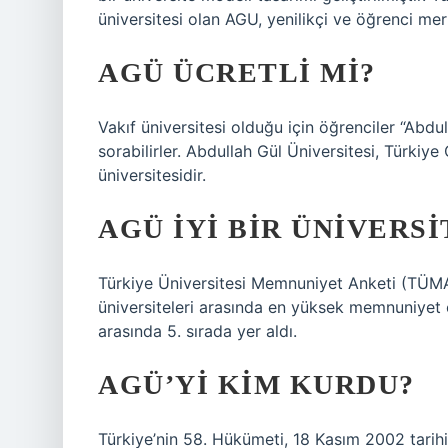
üniversitesi olan AGU, yenilikçi ve öğrenci me
AGÜ ÜCRETLI MI?
Vakıf üniversitesi olduğu için öğrenciler “Abdul
sorabilirler. Abdullah Gül Üniversitesi, Türki
üniversitesidir.
AGÜ IYI BIR ÜNIVERSI
Türkiye Üniversitesi Memnuniyet Anketi (TÜM
üniversiteleri arasında en yüksek memnuniyet o
arasında 5. sırada yer aldı.
AGÜ’YI KIM KURDU?
Türkiye’nin 58. Hükümeti, 18 Kasım 2002 tarih