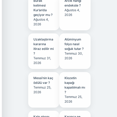
Burak
Arclk hangi
kelimesi
endekste ?
Kur’an’da
Ağustos 4,
geçiyor mu ?
2026
Ağustos 4,
2026
Uzaklaştırma
Alüminyum
kararına
folyo nasıl
itiraz edilir mi
soğuk tutar ?
?
Temmuz 30,
Temmuz 31,
2026
2026
Messi’nin kaç
Klozetin
ödülü var ?
kapağı
Temmuz 25,
kapatılmalı mı
2026
?
Temmuz 25,
2026
Kalp atışını
Karınca ne