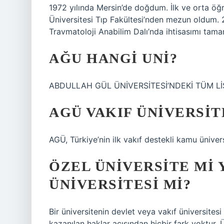
1972 yılında Mersin’de doğdum. İlk ve orta ö
Üniversitesi Tıp Fakültesi’nden mezun oldum. 
Travmatoloji Anabilim Dalı’nda ihtisasımı tam
AĞU HANGI UNI?
ABDULLAH GÜL ÜNİVERSİTESİ’NDEKİ TÜM LİS
AGÜ VAKIF ÜNIVERSIT
AGÜ, Türkiye’nin ilk vakıf destekli kamu ünive
ÖZEL ÜNIVERSITE MI
ÜNIVERSITESI MI?
Bir üniversitenin devlet veya vakıf üniversites
kazanılan haklar açısından hiçbir fark yoktur.