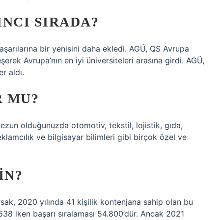
NCI SIRADA?
aşarılarına bir yenisini daha ekledi. AGÜ, QS Avrupa
şerek Avrupa’nın en iyi üniversiteleri arasına girdi. AGÜ,
r aldı.
R MU?
un olduğunuzda otomotiv, tekstil, lojistik, gıda,
eklamcılık ve bilgisayar bilimleri gibi birçok özel ve
IN?
sak, 2020 yılında 41 kişilik kontenjana sahip olan bu
.538 iken başarı sıralaması 54.800’dür. Ancak 2021