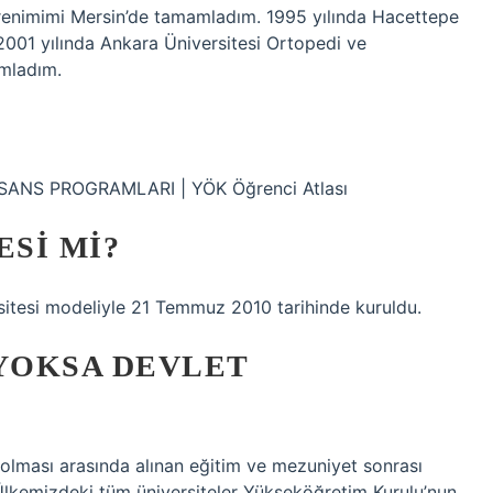
ğrenimimi Mersin’de tamamladım. 1995 yılında Hacettepe
2001 yılında Ankara Üniversitesi Ortopedi ve
amladım.
ANS PROGRAMLARI | YÖK Öğrenci Atlası
ESI MI?
rsitesi modeliyle 21 Temmuz 2010 tarihinde kuruldu.
 YOKSA DEVLET
i olması arasında alınan eğitim ve mezuniyet sonrası
 Ülkemizdeki tüm üniversiteler Yükseköğretim Kurulu’nun