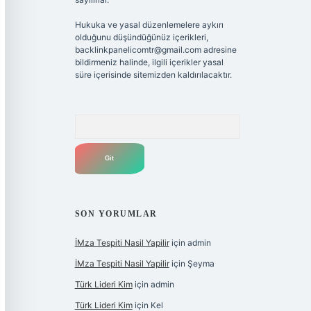
Hukuka ve yasal düzenlemelere aykırı
olduğunu düşündüğünüz içerikleri,
backlinkpanelicomtr@gmail.com
adresine
bildirmeniz halinde, ilgili içerikler yasal
süre içerisinde sitemizden kaldırılacaktır.
Arama
SON YORUMLAR
İMza Tespiti Nasil Yapilir
için
admin
İMza Tespiti Nasil Yapilir
için
Şeyma
Türk Lideri Kim
için
admin
Türk Lideri Kim
için
Kel