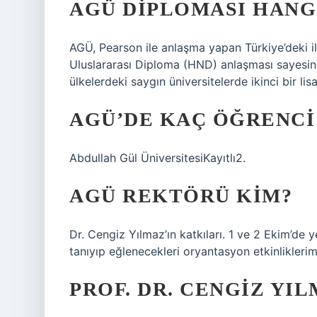
AGÜ DIPLOMASI HANG
AGÜ, Pearson ile anlaşma yapan Türkiye’deki i
Uluslararası Diploma (HND) anlaşması sayesind
ülkelerdeki saygın üniversitelerde ikinci bir lisa
AGÜ’DE KAÇ ÖĞRENCI
Abdullah Gül ÜniversitesiKayıtlı2.
AGÜ REKTÖRÜ KIM?
Dr. Cengiz Yılmaz’ın katkıları. 1 ve 2 Ekim’de 
tanıyıp eğlenecekleri oryantasyon etkinliklerim
PROF. DR. CENGIZ YI