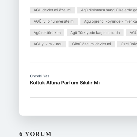
AGÜ devlet mi özel mi
Agü diploması hangi ülkelerde ge
AGÜ iyi bir üniversite mi
Agü öğrenci köyünde kimler kal
Agü rektörü kim
Agü Türkiyede kaçıncı sırada
AGÜ 
AGÜyi kim kurdu
Gibtü özel mi devlet mi
Özel üniv
Önceki Yazı
Koltuk Altına Parfüm Sıkılır Mı
6 YORUM