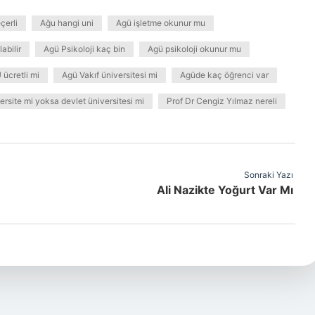
çerli
Ağu hangi uni
Agü işletme okunur mu
abilir
Agü Psikoloji kaç bin
Agü psikoloji okunur mu
ücretli mi
Agü Vakıf üniversitesi mi
Agüde kaç öğrenci var
ersite mi yoksa devlet üniversitesi mi
Prof Dr Cengiz Yılmaz nereli
Sonraki Yazı
Ali Nazikte Yoğurt Var Mı