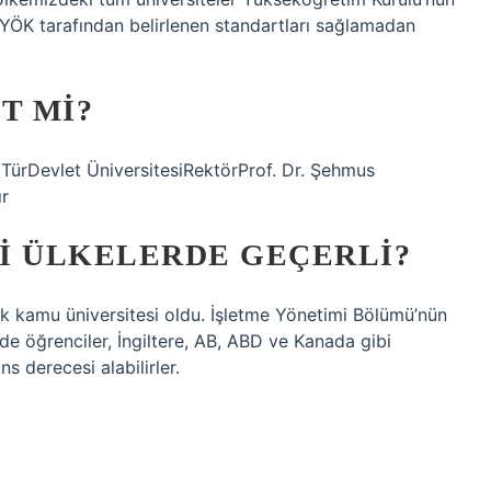
 YÖK tarafından belirlenen standartları sağlamadan
T MI?
iTürDevlet ÜniversitesiRektörProf. Dr. Şehmus
ır
I ÜLKELERDE GEÇERLI?
lk kamu üniversitesi oldu. İşletme Yönetimi Bölümü’nün
e öğrenciler, İngiltere, AB, ABD ve Kanada gibi
ns derecesi alabilirler.