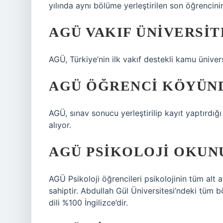
yılında aynı bölüme yerleştirilen son öğrencini
AGÜ VAKIF ÜNIVERSIT
AGÜ, Türkiye’nin ilk vakıf destekli kamu ünive
AGÜ ÖĞRENCI KÖYÜND
AGÜ, sınav sonucu yerleştirilip kayıt yaptırdı
alıyor.
AGÜ PSIKOLOJI OKUN
AGÜ Psikoloji öğrencileri psikolojinin tüm alt 
sahiptir. Abdullah Gül Üniversitesi’ndeki tüm 
dili %100 İngilizce’dir.