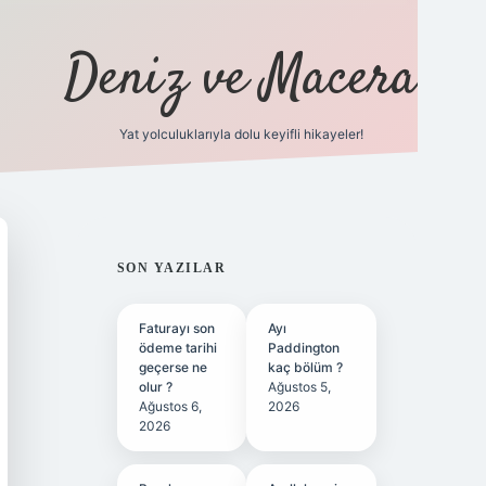
Deniz ve Macera
Yat yolculuklarıyla dolu keyifli hikayeler!
vdcasino gir
SIDEBAR
SON YAZILAR
Faturayı son
Ayı
ödeme tarihi
Paddington
geçerse ne
kaç bölüm ?
olur ?
Ağustos 5,
Ağustos 6,
2026
2026