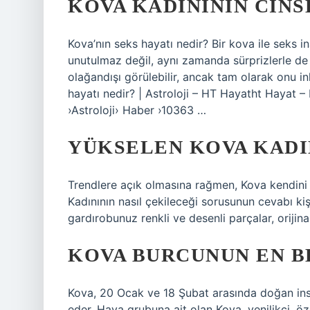
KOVA KADINININ CINS
Kova’nın seks hayatı nedir? Bir kova ile seks 
unutulmaz değil, aynı zamanda sürprizlerle de 
olağandışı görülebilir, ancak tam olarak onu 
hayatı nedir? | Astroloji – HT Hayatht Hayat 
›Astroloji› Haber ›10363 …
YÜKSELEN KOVA KADIN
Trendlere açık olmasına rağmen, Kova kendini 
Kadınının nasıl çekileceği sorusunun cevabı kişi
gardırobunuz renkli ve desenli parçalar, orijina
KOVA BURCUNUN EN B
Kova, 20 Ocak ve 18 Şubat arasında doğan insanl
eder. Hava grubuna ait olan Kova, yenilikçi, öz