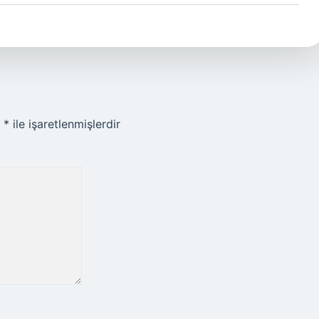
r
*
ile işaretlenmişlerdir