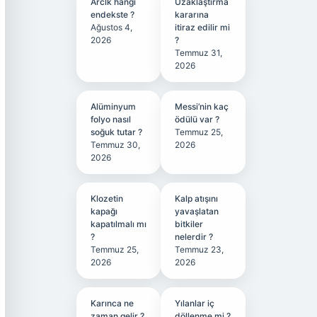
Arclk hangi
Uzaklaştırma
endekste ?
kararına
Ağustos 4,
itiraz edilir mi
2026
?
Temmuz 31,
2026
Alüminyum
Messi’nin kaç
folyo nasıl
ödülü var ?
soğuk tutar ?
Temmuz 25,
Temmuz 30,
2026
2026
Klozetin
Kalp atışını
kapağı
yavaşlatan
kapatılmalı mı
bitkiler
?
nelerdir ?
Temmuz 25,
Temmuz 23,
2026
2026
Karınca ne
Yılanlar iç
zaman gelir ?
döllenme mi ?