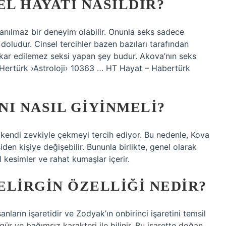
EL HAYATI NASILDIR?
inanılmaz bir deneyim olabilir. Onunla seks sadece
doludur. Cinsel tercihler bazen bazıları tarafından
inkar edilemez seksi yapan şey budur. Akova’nın seks
– Hertürk ›Astroloji› 10363 … HT Hayat – Habertürk
I NASIL GIYINMELI?
kendi zevkiyle çekmeyi tercih ediyor. Bu nedenle, Kova
den kişiye değişebilir. Bununla birlikte, genel olarak
l kesimler ve rahat kumaşlar içerir.
ELIRGIN ÖZELLIĞI NEDIR?
arın işaretidir ve Zodyak’ın onbirinci işaretini temsil
gür ve bağımsız karakteri ile bilinir. Bu işarette doğan