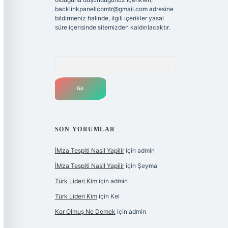
backlinkpanelicomtr@gmail.com
adresine
bildirmeniz halinde, ilgili içerikler yasal
süre içerisinde sitemizden kaldırılacaktır.
Arama
SON YORUMLAR
İMza Tespiti Nasil Yapilir
için
admin
İMza Tespiti Nasil Yapilir
için
Şeyma
Türk Lideri Kim
için
admin
Türk Lideri Kim
için
Kel
Kor Olmuş Ne Demek
için
admin