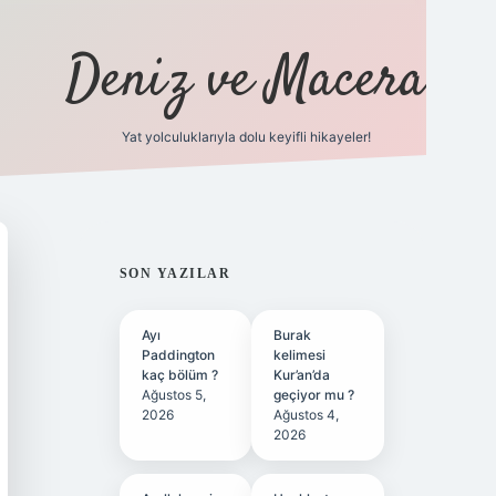
Deniz ve Macera
Yat yolculuklarıyla dolu keyifli hikayeler!
vdcasino 
SIDEBAR
SON YAZILAR
Ayı
Burak
Paddington
kelimesi
kaç bölüm ?
Kur’an’da
Ağustos 5,
geçiyor mu ?
2026
Ağustos 4,
2026