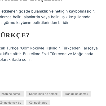
, etkilenen gözde bulanıklık ve netliğin kaybolmasıdır.
nızca belirli alanlarda veya belirli ışık koşullarında
i görme kaybının belirtilerinden biridir.
TÜRKÇE?
ak Türkçe “Gör” köküyle ilişkilidir. Türkçeden Farsçaya
aynı köke aittir. Bu kelime Eski Türkçede ve Moğolcada
larak ifade edilir.
 insan ne demek
Kör kalmak ne demek
Kör kız ne demek
Kör ne demek tıp
Kör nedir ateş