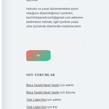
Hukuka ve yasal düzenlemelere aykırı
olduğunu düşündüğünüz içerikleri,
backlinkpanelicomtr@gmail.com
adresine
bildirmeniz halinde, ilgili içerikler yasal
süre içerisinde sitemizden kaldırılacaktır.
Arama
SON YORUMLAR
İMza Tespiti Nasil Yapilir
için
admin
İMza Tespiti Nasil Yapilir
için
Şeyma
Türk Lideri Kim
için
admin
Türk Lideri Kim
için
Kel