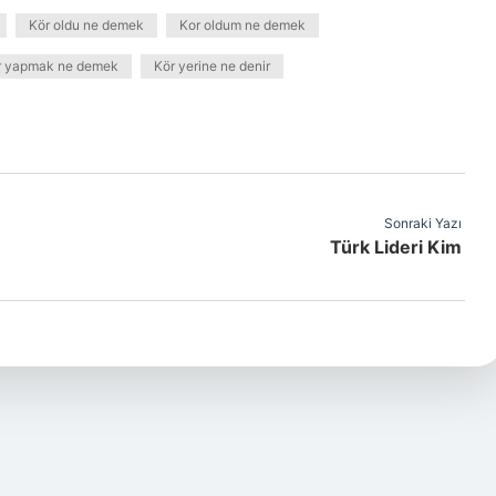
Kör oldu ne demek
Kor oldum ne demek
r yapmak ne demek
Kör yerine ne denir
Sonraki Yazı
Türk Lideri Kim