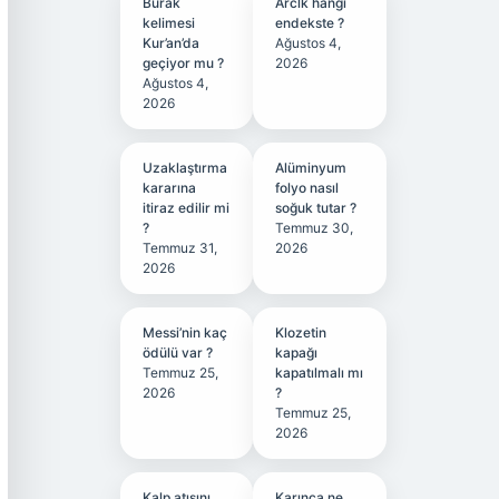
Burak
Arclk hangi
kelimesi
endekste ?
Kur’an’da
Ağustos 4,
geçiyor mu ?
2026
Ağustos 4,
2026
Uzaklaştırma
Alüminyum
kararına
folyo nasıl
itiraz edilir mi
soğuk tutar ?
?
Temmuz 30,
Temmuz 31,
2026
2026
Messi’nin kaç
Klozetin
ödülü var ?
kapağı
Temmuz 25,
kapatılmalı mı
2026
?
Temmuz 25,
2026
Kalp atışını
Karınca ne