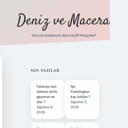
Deniz ve Macera
Yat yolculuklarıyla dolu keyifli hikayeler!
vdcasino gir
SIDEBAR
SON YAZILAR
Faturayı son
Ayı
ödeme tarihi
Paddington
geçerse ne
kaç bölüm ?
olur ?
Ağustos 5,
Ağustos 6,
2026
2026