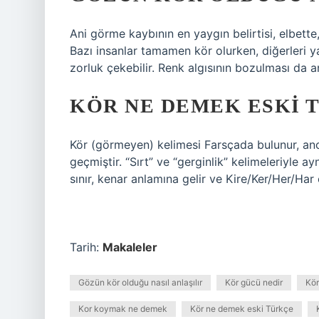
Ani görme kaybının en yaygın belirtisi, elbette
Bazı insanlar tamamen kör olurken, diğerleri yal
zorluk çekebilir. Renk algısının bozulması da an
KÖR NE DEMEK ESKI 
Kör (görmeyen) kelimesi Farsçada bulunur, anc
geçmiştir. “Sırt” ve “gerginlik” kelimeleriyle 
sınır, kenar anlamına gelir ve Kire/Ker/Her/Har o
Tarih:
Makaleler
Gözün kör olduğu nasıl anlaşılır
Kör gücü nedir
Kör
Kor koymak ne demek
Kör ne demek eski Türkçe