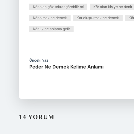
Kör olan göz tekrar görebilir mi
Kör olan kişiye ne denir
Kör olmak ne demek
Kor oluşturmak ne demek
Kö
Körlük ne anlama gelir
Önceki Yazı
Peder Ne Demek Kelime Anlamı
14 YORUM