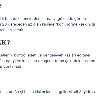
?
rekli tüm düzeltmelerden sonra iyi gözünde görme
 20 dereceden az olan kişilere “kör”, görme keskinliği
ebilen” denir.
EK?
eketlerini kontrol eden ve dengeleyen kasları eğitmek
. Omurgayı ve kalçaları dengede tutan çekirdek kasların
ir yöntemdir.
muştur. Ateşi bulan kişi anlamına gelir. Mirali Seyidov’a