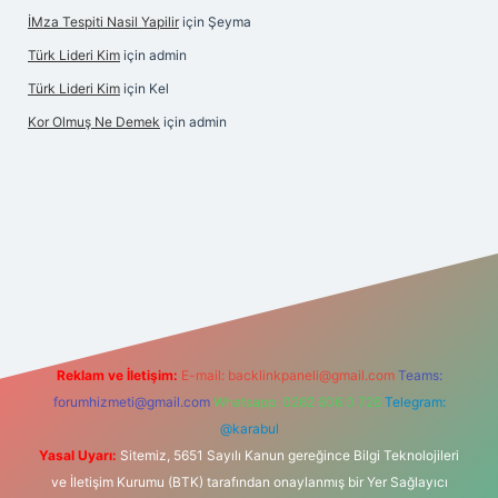
İMza Tespiti Nasil Yapilir
için
Şeyma
Türk Lideri Kim
için
admin
Türk Lideri Kim
için
Kel
Kor Olmuş Ne Demek
için
admin
no giriş
Reklam ve İletişim:
E-mail:
backlinkpaneli@gmail.com
Teams:
forumhizmeti@gmail.com
Whatsapp: 0262 606 0 726
Telegram:
@karabul
Yasal Uyarı:
Sitemiz, 5651 Sayılı Kanun gereğince Bilgi Teknolojileri
ve İletişim Kurumu (BTK) tarafından onaylanmış bir Yer Sağlayıcı