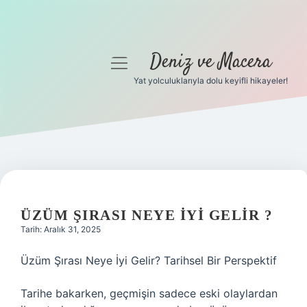
Deniz ve Macera
menüyü
aç
Yat yolculuklarıyla dolu keyifli hikayeler!
Anasayfa
Gizlilik Politikası
Yasal Uyarı
Hakkımızda
ÜZÜM ŞIRASI NEYE IYI GELIR ?
Tarih: Aralık 31, 2025
Üzüm Şırası Neye İyi Gelir? Tarihsel Bir Perspektif
Tarihe bakarken, geçmişin sadece eski olaylardan