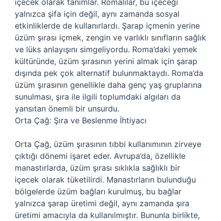
içecek olarak tanımlar. Romalılar, bu içeceği
yalnızca şifa için değil, aynı zamanda sosyal
etkinliklerde de kullanırlardı. Şarap içmenin yerine
üzüm şırası içmek, zengin ve varlıklı sınıfların sağlık
ve lüks anlayışını simgeliyordu. Roma’daki yemek
kültüründe, üzüm şırasının yerini almak için şarap
dışında pek çok alternatif bulunmaktaydı. Roma’da
üzüm şırasının genellikle daha genç yaş gruplarına
sunulması, şıra ile ilgili toplumdaki algıları da
yansıtan önemli bir unsurdu.
Orta Çağ: Şıra ve Beslenme İhtiyacı
Orta Çağ, üzüm şırasının tıbbi kullanımının zirveye
çıktığı dönemi işaret eder. Avrupa’da, özellikle
manastırlarda, üzüm şırası sıklıkla sağlıklı bir
içecek olarak tüketilirdi. Manastırların bulunduğu
bölgelerde üzüm bağları kurulmuş, bu bağlar
yalnızca şarap üretimi değil, aynı zamanda şıra
üretimi amacıyla da kullanılmıştır. Bununla birlikte,