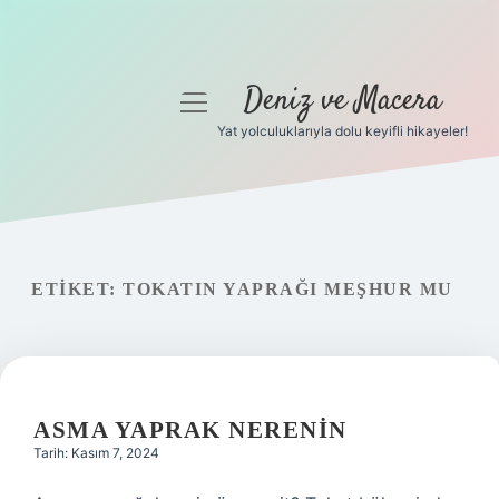
Deniz ve Macera
menüyü
aç
Yat yolculuklarıyla dolu keyifli hikayeler!
Anasayfa
Gizlilik Politikası
Yasal Uyarı
ETIKET:
TOKATIN YAPRAĞI MEŞHUR MU
Hakkımızda
ASMA YAPRAK NERENIN
Tarih: Kasım 7, 2024