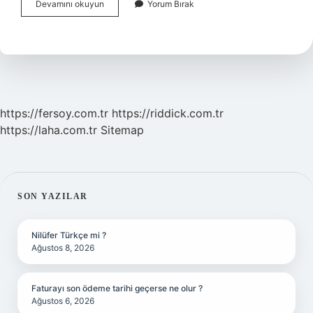
Asma
Devamını okuyun
Yorum Bırak
Yaprak
Nerenin
https://fersoy.com.tr
https://riddick.com.tr
https://laha.com.tr
Sitemap
SIDEBAR
SON YAZILAR
Nilüfer Türkçe mi ?
Ağustos 8, 2026
Faturayı son ödeme tarihi geçerse ne olur ?
Ağustos 6, 2026