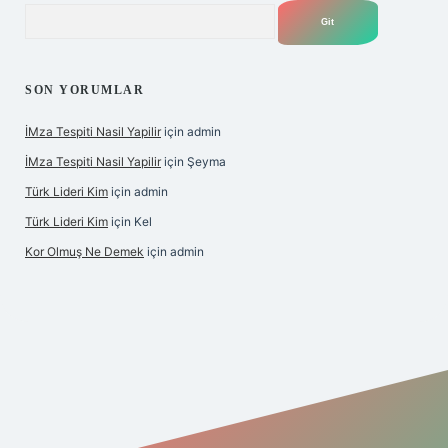
Arama
SON YORUMLAR
İMza Tespiti Nasil Yapilir
için
admin
İMza Tespiti Nasil Yapilir
için
Şeyma
Türk Lideri Kim
için
admin
Türk Lideri Kim
için
Kel
Kor Olmuş Ne Demek
için
admin
iş