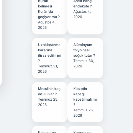
Burak
Arclk hangi
kelimesi
endekste ?
Kur’an’da
Ağustos 4,
geçiyor mu ?
2026
Ağustos 4,
2026
Uzaklaştırma
Alüminyum
kararına
folyo nasıl
itiraz edilir mi
soğuk tutar ?
?
Temmuz 30,
Temmuz 31,
2026
2026
Messi’nin kaç
Klozetin
ödülü var ?
kapağı
Temmuz 25,
kapatılmalı mı
2026
?
Temmuz 25,
2026
Kalp atışını
Karınca ne