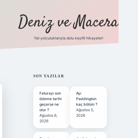
Deniz ve Macera
Yat yolculuklarıyla dolu keyifli hikayeler!
vdcasino giriş
SIDEBAR
SON YAZILAR
Faturayı son
Ayı
ödeme tarihi
Paddington
geçerse ne
kaç bölüm ?
olur ?
Ağustos 5,
Ağustos 6,
2026
2026