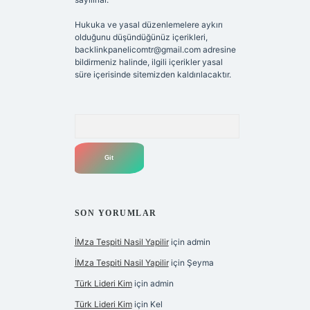
Hukuka ve yasal düzenlemelere aykırı
olduğunu düşündüğünüz içerikleri,
backlinkpanelicomtr@gmail.com
adresine
bildirmeniz halinde, ilgili içerikler yasal
süre içerisinde sitemizden kaldırılacaktır.
Arama
SON YORUMLAR
İMza Tespiti Nasil Yapilir
için
admin
İMza Tespiti Nasil Yapilir
için
Şeyma
Türk Lideri Kim
için
admin
Türk Lideri Kim
için
Kel