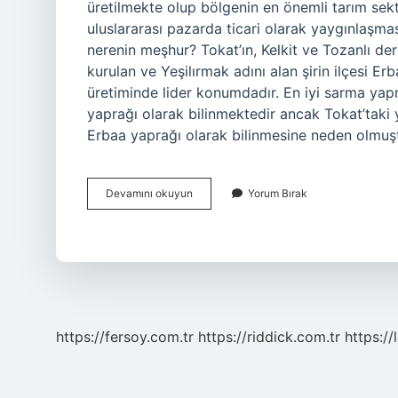
üretilmekte olup bölgenin en önemli tarım sektö
uluslararası pazarda ticari olarak yaygınlaşm
nerenin meşhur? Tokat’ın, Kelkit ve Tozanlı dere
kurulan ve Yeşilırmak adını alan şirin ilçesi E
üretiminde lider konumdadır. En iyi sarma yapr
yaprağı olarak bilinmektedir ancak Tokat’taki 
Erbaa yaprağı olarak bilinmesine neden olmuş
Asma
Devamını okuyun
Yorum Bırak
Yaprak
Nerenin
https://fersoy.com.tr
https://riddick.com.tr
https://