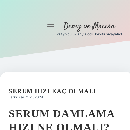
Deniz ve Macera
menüyü
aç
Yat yolculuklarıyla dolu keyifli hikayeler!
Anasayfa
Gizlilik Politikası
Yasal Uyarı
Hakkımızda
SERUM HIZI KAÇ OLMALI
Tarih: Kasım 21, 2024
SERUM DAMLAMA
HIZI NE OLMALI?