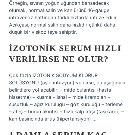
Örneğin, sıvının yoğunluğundan bahsedecek
olursak, normal salin ve kan ürünü 16-gauge
intravenöz hattından farklı hızlarda infüze edilir.
Açıkçası, normal salin daha hızlıdır çünkü daha
düşük bir viskoziteye sahiptir.
İZOTONIK SERUM HIZLI
VERILIRSE NE OLUR?
Çok fazla İZOTONİK SODYUM KLORÜR
SOLÜSYONU (aşırı infüzyon) verilirse, bu aşağıdaki
belirtilere yol açabilir: – mide bulantısı (hasta
hissetme) – kusma – ishal – mide krampları –
susuzluk – ağız kuruluğu – göz kuruluğu – terleme
– ateş – burun akıntısı – hızlı kalp atışı (taşikardi) –
kan basıncında artış (hipertansiyon) …
1 DAMLA SERUM KAÇ