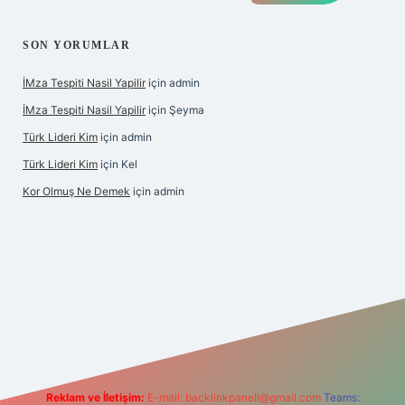
SON YORUMLAR
İMza Tespiti Nasil Yapilir
için
admin
İMza Tespiti Nasil Yapilir
için
Şeyma
Türk Lideri Kim
için
admin
Türk Lideri Kim
için
Kel
Kor Olmuş Ne Demek
için
admin
casino giriş
Reklam ve İletişim:
E-mail:
backlinkpaneli@gmail.com
Teams: