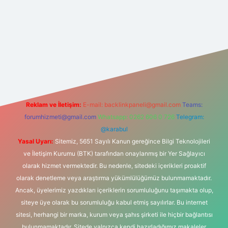
no giriş
Reklam ve İletişim:
E-mail:
backlinkpaneli@gmail.com
Teams:
forumhizmeti@gmail.com
Whatsapp: 0262 606 0 726
Telegram:
@karabul
Yasal Uyarı:
Sitemiz, 5651 Sayılı Kanun gereğince Bilgi Teknolojileri
ve İletişim Kurumu (BTK) tarafından onaylanmış bir Yer Sağlayıcı
olarak hizmet vermektedir. Bu nedenle, sitedeki içerikleri proaktif
olarak denetleme veya araştırma yükümlülüğümüz bulunmamaktadır.
Ancak, üyelerimiz yazdıkları içeriklerin sorumluluğunu taşımakta olup,
siteye üye olarak bu sorumluluğu kabul etmiş sayılırlar. Bu internet
sitesi, herhangi bir marka, kurum veya şahıs şirketi ile hiçbir bağlantısı
bulunmamaktadır. Sitede yalnızca kendi hazırladığımız makaleler