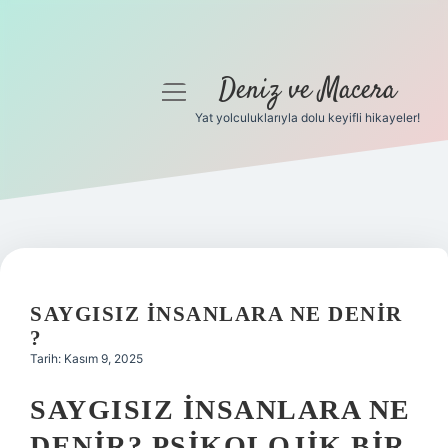
Deniz ve Macera
menüyü
aç
Yat yolculuklarıyla dolu keyifli hikayeler!
Anasayfa
Gizlilik Politikası
Yasal Uyarı
Hakkımızda
SAYGISIZ INSANLARA NE DENIR
?
Tarih: Kasım 9, 2025
SAYGISIZ İNSANLARA NE
DENIR? PSIKOLOJIK BIR