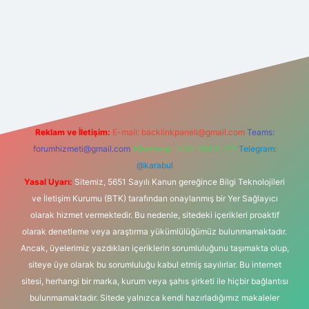
iş
Reklam ve İletişim:
E-mail:
backlinkpaneli@gmail.com
Teams:
forumhizmeti@gmail.com
Whatsapp: 0262 606 0 726
Telegram:
@karabul
Yasal Uyarı:
Sitemiz, 5651 Sayılı Kanun gereğince Bilgi Teknolojileri
ve İletişim Kurumu (BTK) tarafından onaylanmış bir Yer Sağlayıcı
olarak hizmet vermektedir. Bu nedenle, sitedeki içerikleri proaktif
olarak denetleme veya araştırma yükümlülüğümüz bulunmamaktadır.
Ancak, üyelerimiz yazdıkları içeriklerin sorumluluğunu taşımakta olup,
siteye üye olarak bu sorumluluğu kabul etmiş sayılırlar. Bu internet
sitesi, herhangi bir marka, kurum veya şahıs şirketi ile hiçbir bağlantısı
bulunmamaktadır. Sitede yalnızca kendi hazırladığımız makaleler