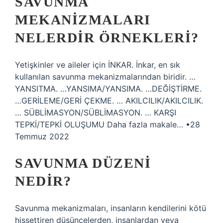
SAVUNMA
MEKANIZMALARI
NELERDIR ÖRNEKLERI?
Yetişkinler ve aileler için İNKAR. İnkar, en sık
kullanılan savunma mekanizmalarından biridir. …
YANSITMA. …YANSIMA/YANSIMA. …DEĞİŞTİRME.
…GERİLEME/GERİ ÇEKME. … AKILCILIK/AKILCILIK.
… SÜBLİMASYON/SÜBLİMASYON. … KARŞI
TEPKİ/TEPKİ OLUŞUMU Daha fazla makale… •28
Temmuz 2022
SAVUNMA DÜZENI
NEDIR?
Savunma mekanizmaları, insanların kendilerini kötü
hissettiren düşüncelerden, insanlardan veya