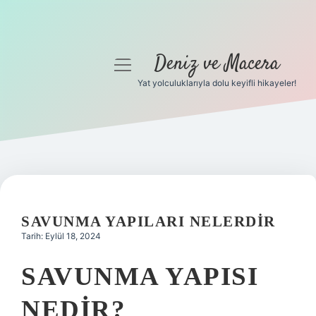
Deniz ve Macera
menüyü
aç
Yat yolculuklarıyla dolu keyifli hikayeler!
Anasayfa
Gizlilik Politikası
Yasal Uyarı
Hakkımızda
SAVUNMA YAPILARI NELERDIR
Tarih: Eylül 18, 2024
SAVUNMA YAPISI
NEDIR?