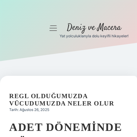
Deniz ve Macera
menüyü
aç
Yat yolculuklarıyla dolu keyifli hikayeler!
Anasayfa
Gizlilik Politikası
Yasal Uyarı
Hakkımızda
REGL OLDUĞUMUZDA
VÜCUDUMUZDA NELER OLUR
Tarih: Ağustos 26, 2025
ADET DÖNEMINDE