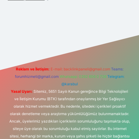
iriş
Reklam ve İletişim:
E-mail:
backlinkpaneli@gmail.com
Teams:
forumhizmeti@gmail.com
Whatsapp: 0262 606 0 726
Telegram:
@karabul
Yasal Uyarı:
Sitemiz, 5651 Sayılı Kanun gereğince Bilgi Teknolojileri
ve İletişim Kurumu (BTK) tarafından onaylanmış bir Yer Sağlayıcı
olarak hizmet vermektedir. Bu nedenle, sitedeki içerikleri proaktif
olarak denetleme veya araştırma yükümlülüğümüz bulunmamaktadır.
Ancak, üyelerimiz yazdıkları içeriklerin sorumluluğunu taşımakta olup,
siteye üye olarak bu sorumluluğu kabul etmiş sayılırlar. Bu internet
sitesi, herhangi bir marka, kurum veya şahıs şirketi ile hiçbir bağlantısı