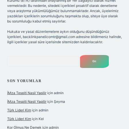
Kurumu (BTK) tarafından onaylanmış bir Yer Sağlayıcı olarak hizmet
vermektedir. Bu nedenle, sitedeki içerikleri proaktif olarak denetleme
veya araştırma yükümlülüğümüz bulunmamaktadır. Ancak, üyelerimiz
yazdıkları içeriklerin sorumluluğunu taşımakta olup, siteye üye olarak
bu sorumluluğu kabul etmiş sayılırlar.
Hukuka ve yasal düzenlemelere aykırı olduğunu düşündüğünüz
içerikleri,
backlinkpanelicomtr@gmail.com
adresine bildirmeniz halinde,
ilgili içerikler yasal süre içerisinde sitemizden kaldırılacaktır.
Arama
SON YORUMLAR
İMza Tespiti Nasil Yapilir
için
admin
İMza Tespiti Nasil Yapilir
için
Şeyma
Türk Lideri Kim
için
admin
Türk Lideri Kim
için
Kel
Kor Olmuş Ne Demek
için
admin