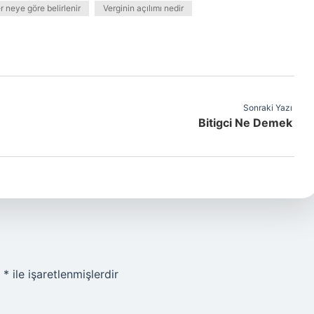
r neye göre belirlenir
Verginin açılımı nedir
Sonraki Yazı
Bitigci Ne Demek
r
*
ile işaretlenmişlerdir