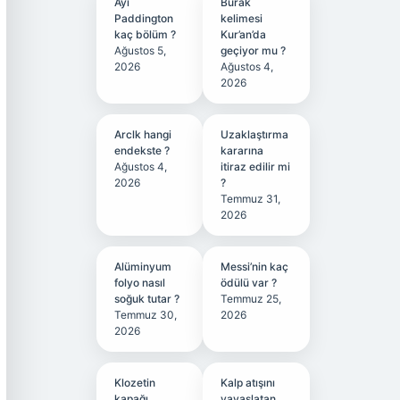
Ayı
Burak
Paddington
kelimesi
kaç bölüm ?
Kur’an’da
Ağustos 5,
geçiyor mu ?
2026
Ağustos 4,
2026
Arclk hangi
Uzaklaştırma
endekste ?
kararına
Ağustos 4,
itiraz edilir mi
2026
?
Temmuz 31,
2026
Alüminyum
Messi’nin kaç
folyo nasıl
ödülü var ?
soğuk tutar ?
Temmuz 25,
Temmuz 30,
2026
2026
Klozetin
Kalp atışını
kapağı
yavaşlatan