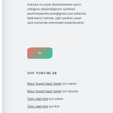
Hukuka ve yasal düzenlemelere aykırı
olduğunu düşündüğünüz içerikleri,
backlinkpanelicomtr@gmail.com
adresine
bildirmeniz halinde, ilgili içerikler yasal
süre içerisinde sitemizden kaldırılacaktır.
Arama
SON YORUMLAR
İMza Tespiti Nasil Yapilir
için
admin
İMza Tespiti Nasil Yapilir
için
Şeyma
Türk Lideri Kim
için
admin
Türk Lideri Kim
için
Kel