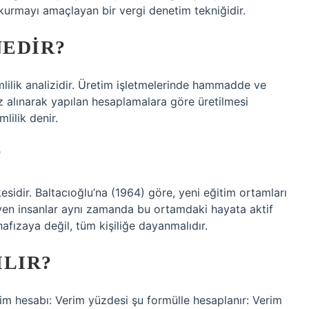
 kurmayı amaçlayan bir vergi denetim tekniğidir.
EDIR?
imlilik analizidir. Üretim işletmelerinde hammadde ve
az alınarak yapılan hesaplamalara göre üretilmesi
lilik denir.
?
kesidir. Baltacıoğlu’na (1964) göre, yeni eğitim ortamları
yen insanlar aynı zamanda bu ortamdaki hayata aktif
hafızaya değil, tüm kişiliğe dayanmalıdır.
ILIR?
Verim hesabı: Verim yüzdesi şu formülle hesaplanır: Verim