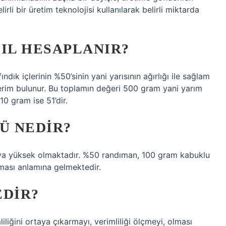
rli bir üretim teknolojisi kullanılarak belirli miktarda
IL HESAPLANIR?
ındık içlerinin %50’sinin yani yarısının ağırlığı ile sağlam
 verim bulunur. Bu toplamın değeri 500 gram yani yarım
10 gram ise 51’dir.
Ü NEDIR?
eya yüksek olmaktadır. %50 randıman, 100 gram kabuklu
nması anlamına gelmektedir.
EDIR?
iliğini ortaya çıkarmayı, verimliliği ölçmeyi, olması