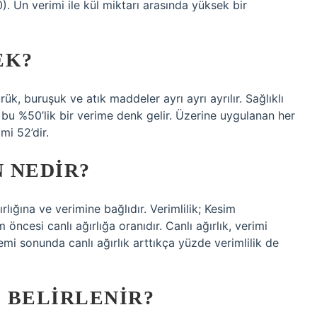
). Un verimi ile kül miktarı arasında yüksek bir
EK?
rük, buruşuk ve atık maddeler ayrı ayrı ayrılır. Sağlıklı
kla bu %50’lik bir verime denk gelir. Üzerine uygulanan her
mi 52’dir.
 NEDIR?
rlığına ve verimine bağlıdır. Verimlilik; Kesim
öncesi canlı ağırlığa oranıdır. Canlı ağırlık, verimi
nemi sonunda canlı ağırlık arttıkça yüzde verimlilik de
 BELIRLENIR?