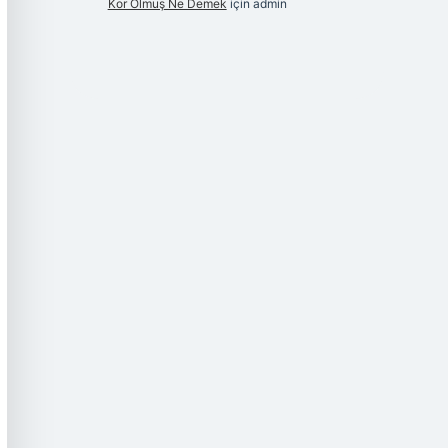
Kor Olmuş Ne Demek
için
admin