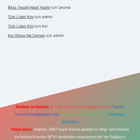
İMza Tespiti Nasil Yapilir
için
Şeyma
Türk Lideri Kim
için
admin
Türk Lideri Kim
için
Kel
Kor Olmuş Ne Demek
için
admin
iriş
Reklam ve İletişim:
E-mail:
backlinkpaneli@gmail.com
Teams:
forumhizmeti@gmail.com
Whatsapp: 0262 606 0 726
Telegram:
@karabul
Yasal Uyarı:
Sitemiz, 5651 Sayılı Kanun gereğince Bilgi Teknolojileri
ve İletişim Kurumu (BTK) tarafından onaylanmış bir Yer Sağlayıcı