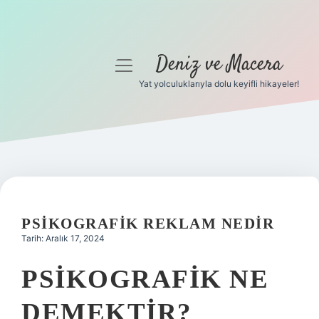
Deniz ve Macera
menüyü
aç
Yat yolculuklarıyla dolu keyifli hikayeler!
Anasayfa
Gizlilik Politikası
Yasal Uyarı
Hakkımızda
PSIKOGRAFIK REKLAM NEDIR
Tarih: Aralık 17, 2024
PSIKOGRAFIK NE
DEMEKTIR?