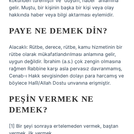
kökünden türemiştir ve “duyum, haber” anlamına
gelir. Muştu, bir kişinin başka bir kişi veya olay
hakkında haber veya bilgi aktarması eylemidir.
PAYE NE DEMEK DIN?
Alacaklı: Rütbe, derece, rütbe, kamu hizmetinin bir
rütbe olarak mükafatlandırılması anlamına gelir,
uygun değildir. İbrahim (a.s.) çok zengin olmasına
rağmen Rabbine karşı asla pervasız davranmamış,
Cenab-ı Hakk sevgisinden dolayı para harcamış ve
böylece Halîl/Allah Dostu unvanına erişmiştir.
PEŞIN VERMEK NE
DEMEK?
[1] Bir şeyi sonraya ertelemeden vermek, baştan
vermek, ilk vermek.