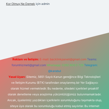
Kor Olmuş Ne Demek
için
admin
 giriş
Reklam ve İletişim:
E-mail:
backlinkpaneli@gmail.com
Teams:
forumhizmeti@gmail.com
Whatsapp: 0262 606 0 726
Telegram:
@karabul
Yasal Uyarı:
Sitemiz, 5651 Sayılı Kanun gereğince Bilgi Teknolojileri
ve İletişim Kurumu (BTK) tarafından onaylanmış bir Yer Sağlayıcı
olarak hizmet vermektedir. Bu nedenle, sitedeki içerikleri proaktif
olarak denetleme veya araştırma yükümlülüğümüz bulunmamaktadır.
Ancak, üyelerimiz yazdıkları içeriklerin sorumluluğunu taşımakta olup,
siteye üye olarak bu sorumluluğu kabul etmiş sayılırlar. Bu internet