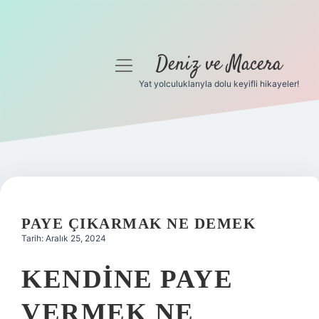
Deniz ve Macera
menüyü
aç
Yat yolculuklarıyla dolu keyifli hikayeler!
Anasayfa
Gizlilik Politikası
Yasal Uyarı
Hakkımızda
PAYE ÇIKARMAK NE DEMEK
Tarih: Aralık 25, 2024
KENDINE PAYE
VERMEK NE