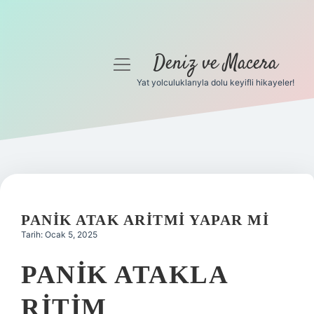
Deniz ve Macera
menüyü
aç
Yat yolculuklarıyla dolu keyifli hikayeler!
Anasayfa
Gizlilik Politikası
Yasal Uyarı
Hakkımızda
PANIK ATAK ARITMI YAPAR MI
Tarih: Ocak 5, 2025
PANIK ATAKLA
RITIM