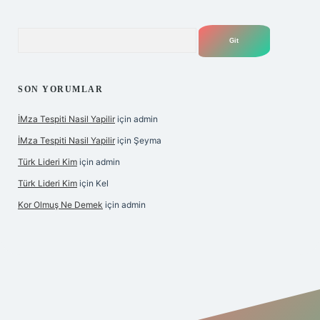
Arama
SON YORUMLAR
İMza Tespiti Nasil Yapilir
için
admin
İMza Tespiti Nasil Yapilir
için
Şeyma
Türk Lideri Kim
için
admin
Türk Lideri Kim
için
Kel
Kor Olmuş Ne Demek
için
admin
iriş