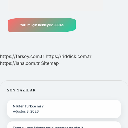
https://fersoy.com.tr
https://riddick.com.tr
https://laha.com.tr
Sitemap
SIDEBAR
SON YAZILAR
Nilüfer Türkçe mi ?
Ağustos 8, 2026
Faturayı son ödeme tarihi geçerse ne olur ?