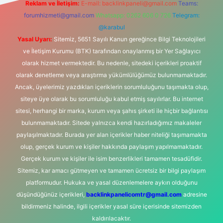
Reklam ve İletişim:
E-mail:
backlinkpaneli@gmail.com
Teams:
forumhizmeti@gmail.com
Whatsapp: 0262 606 0 726
Telegram:
@karabul
Yasal Uyarı:
Sitemiz, 5651 Sayılı Kanun gereğince Bilgi Teknolojileri
ve İletişim Kurumu (BTK) tarafından onaylanmış bir Yer Sağlayıcı
olarak hizmet vermektedir. Bu nedenle, sitedeki içerikleri proaktif
olarak denetleme veya araştırma yükümlülüğümüz bulunmamaktadır.
Ancak, üyelerimiz yazdıkları içeriklerin sorumluluğunu taşımakta olup,
siteye üye olarak bu sorumluluğu kabul etmiş sayılırlar. Bu internet
sitesi, herhangi bir marka, kurum veya şahıs şirketi ile hiçbir bağlantısı
bulunmamaktadır. Sitede yalnızca kendi hazırladığımız makaleler
paylaşılmaktadır. Burada yer alan içerikler haber niteliği taşımamakta
olup, gerçek kurum ve kişiler hakkında paylaşım yapılmamaktadır.
Gerçek kurum ve kişiler ile isim benzerlikleri tamamen tesadüfidir.
Sitemiz, kar amacı gütmeyen ve tamamen ücretsiz bir bilgi paylaşım
platformudur. Hukuka ve yasal düzenlemelere aykırı olduğunu
düşündüğünüz içerikleri,
backlinkpanelicomtr@gmail.com
adresine
bildirmeniz halinde, ilgili içerikler yasal süre içerisinde sitemizden
kaldırılacaktır.