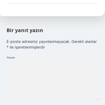
Bir yanıt yazın
E-posta adresiniz yayınlanmayacak.
Gerekli alanlar
*
ile işaretlenmişlerdir
Yorum