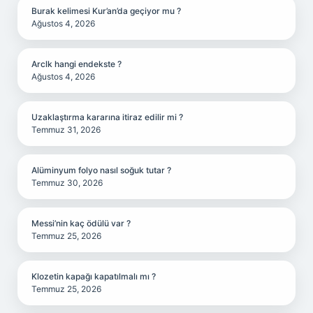
Burak kelimesi Kur’an’da geçiyor mu ?
Ağustos 4, 2026
Arclk hangi endekste ?
Ağustos 4, 2026
Uzaklaştırma kararına itiraz edilir mi ?
Temmuz 31, 2026
Alüminyum folyo nasıl soğuk tutar ?
Temmuz 30, 2026
Messi’nin kaç ödülü var ?
Temmuz 25, 2026
Klozetin kapağı kapatılmalı mı ?
Temmuz 25, 2026