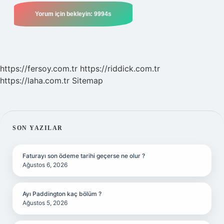
https://fersoy.com.tr
https://riddick.com.tr
https://laha.com.tr
Sitemap
SIDEBAR
SON YAZILAR
Faturayı son ödeme tarihi geçerse ne olur ?
Ağustos 6, 2026
Ayı Paddington kaç bölüm ?
Ağustos 5, 2026