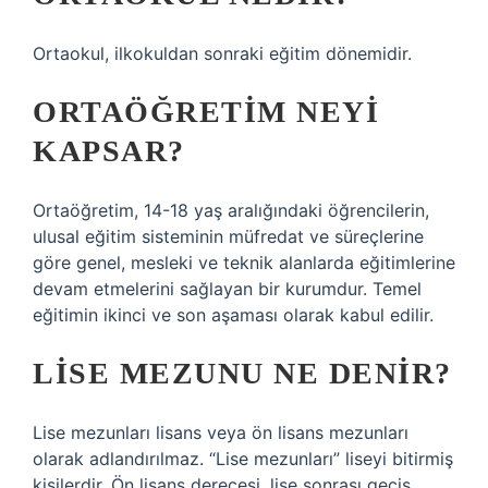
Ortaokul, ilkokuldan sonraki eğitim dönemidir.
ORTAÖĞRETIM NEYI
KAPSAR?
Ortaöğretim, 14-18 yaş aralığındaki öğrencilerin,
ulusal eğitim sisteminin müfredat ve süreçlerine
göre genel, mesleki ve teknik alanlarda eğitimlerine
devam etmelerini sağlayan bir kurumdur. Temel
eğitimin ikinci ve son aşaması olarak kabul edilir.
LISE MEZUNU NE DENIR?
Lise mezunları lisans veya ön lisans mezunları
olarak adlandırılmaz. “Lise mezunları” liseyi bitirmiş
kişilerdir. Ön lisans derecesi, lise sonrası geçiş