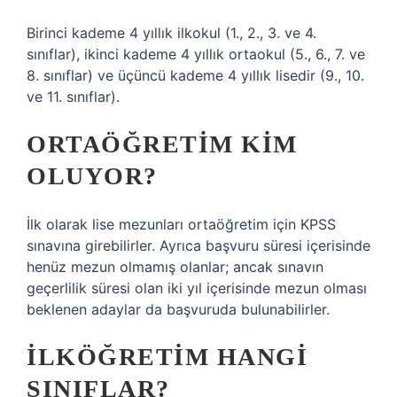
Birinci kademe 4 yıllık ilkokul (1., 2., 3. ve 4.
sınıflar), ikinci kademe 4 yıllık ortaokul (5., 6., 7. ve
8. sınıflar) ve üçüncü kademe 4 yıllık lisedir (9., 10.
ve 11. sınıflar).
ORTAÖĞRETIM KIM
OLUYOR?
İlk olarak lise mezunları ortaöğretim için KPSS
sınavına girebilirler. Ayrıca başvuru süresi içerisinde
henüz mezun olmamış olanlar; ancak sınavın
geçerlilik süresi olan iki yıl içerisinde mezun olması
beklenen adaylar da başvuruda bulunabilirler.
İLKÖĞRETIM HANGI
SINIFLAR?