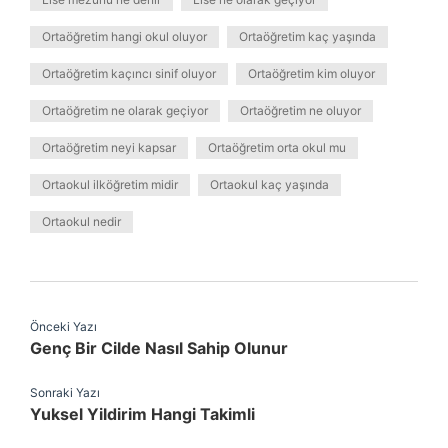
Ortaöğretim hangi okul oluyor
Ortaöğretim kaç yaşında
Ortaöğretim kaçıncı sinif oluyor
Ortaöğretim kim oluyor
Ortaöğretim ne olarak geçiyor
Ortaöğretim ne oluyor
Ortaöğretim neyi kapsar
Ortaöğretim orta okul mu
Ortaokul ilköğretim midir
Ortaokul kaç yaşında
Ortaokul nedir
Önceki Yazı
Genç Bir Cilde Nasıl Sahip Olunur
Sonraki Yazı
Yuksel Yildirim Hangi Takimli