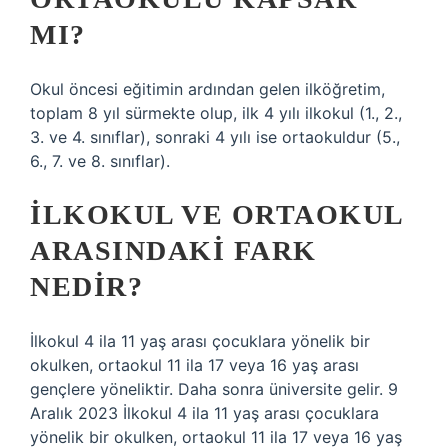
MI?
Okul öncesi eğitimin ardından gelen ilköğretim,
toplam 8 yıl sürmekte olup, ilk 4 yılı ilkokul (1., 2.,
3. ve 4. sınıflar), sonraki 4 yılı ise ortaokuldur (5.,
6., 7. ve 8. sınıflar).
İLKOKUL VE ORTAOKUL
ARASINDAKI FARK
NEDIR?
İlkokul 4 ila 11 yaş arası çocuklara yönelik bir
okulken, ortaokul 11 ​​ila 17 veya 16 yaş arası
gençlere yöneliktir. Daha sonra üniversite gelir. 9
Aralık 2023 İlkokul 4 ila 11 yaş arası çocuklara
yönelik bir okulken, ortaokul 11 ​​ila 17 veya 16 yaş