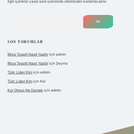
ilgili içerikler yasal süre içerisinde sitemizden kaldırılacaktır.
Arama
SON YORUMLAR
İMza Tespiti Nasil Yapilir
için
admin
İMza Tespiti Nasil Yapilir
için
Şeyma
Türk Lideri Kim
için
admin
Türk Lideri Kim
için
Kel
Kor Olmuş Ne Demek
için
admin
iriş