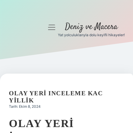
Deniz ve Macera
menüyü
aç
Yat yolculuklarıyla dolu keyifli hikayeler!
Anasayfa
Gizlilik Politikası
Yasal Uyarı
Hakkımızda
OLAY YERI INCELEME KAC
YILLIK
Tarih: Ekim 8, 2024
OLAY YERI