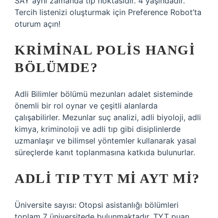
SAY aynı zamanda tip noktasıdır. 4 yaşındadır.
Tercih listenizi oluşturmak için Preference Robot’ta
oturum açın!
KRIMINAL POLIS HANGI
BÖLÜMDE?
Adli Bilimler bölümü mezunları adalet sisteminde
önemli bir rol oynar ve çeşitli alanlarda
çalışabilirler. Mezunlar suç analizi, adli biyoloji, adli
kimya, kriminoloji ve adli tıp gibi disiplinlerde
uzmanlaşır ve bilimsel yöntemler kullanarak yasal
süreçlerde kanıt toplanmasına katkıda bulunurlar.
ADLI TIP TYT MI AYT MI?
Üniversite sayısı: Otopsi asistanlığı bölümleri
toplam 7 üniversitede bulunmaktadır. TYT puan