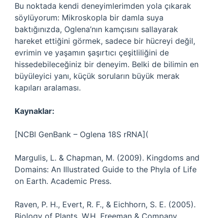
Bu noktada kendi deneyimlerimden yola çıkarak
söylüyorum: Mikroskopla bir damla suya
baktığınızda, Oglena’nın kamçısını sallayarak
hareket ettiğini görmek, sadece bir hücreyi değil,
evrimin ve yaşamın şaşırtıcı çeşitliliğini de
hissedebileceğiniz bir deneyim. Belki de bilimin en
büyüleyici yanı, küçük soruların büyük merak
kapıları aralaması.
Kaynaklar:
[NCBI GenBank – Oglena 18S rRNA](
Margulis, L. & Chapman, M. (2009). Kingdoms and
Domains: An Illustrated Guide to the Phyla of Life
on Earth. Academic Press.
Raven, P. H., Evert, R. F., & Eichhorn, S. E. (2005).
Biology of Plants. W.H. Freeman & Company.