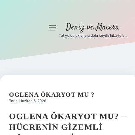
Deniz ve Macera
menüyü
aç
Yat yolculuklarıyla dolu keyifli hikayeler!
Anasayfa
Gizlilik Politikası
Yasal Uyarı
Hakkımızda
OGLENA ÖKARYOT MU ?
Tarih: Haziran 6, 2026
OGLENA ÖKARYOT MU? –
HÜCRENIN GIZEMLI