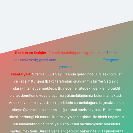
giriş
Reklam ve İletişim:
E-mail:
backlinkpaneli@gmail.com
Teams:
forumhizmeti@gmail.com
Whatsapp: 0262 606 0 726
Telegram:
@karabul
Yasal Uyarı:
Sitemiz, 5651 Sayılı Kanun gereğince Bilgi Teknolojileri
ve İletişim Kurumu (BTK) tarafından onaylanmış bir Yer Sağlayıcı
olarak hizmet vermektedir. Bu nedenle, sitedeki içerikleri proaktif
olarak denetleme veya araştırma yükümlülüğümüz bulunmamaktadır.
Ancak, üyelerimiz yazdıkları içeriklerin sorumluluğunu taşımakta olup,
siteye üye olarak bu sorumluluğu kabul etmiş sayılırlar. Bu internet
sitesi, herhangi bir marka, kurum veya şahıs şirketi ile hiçbir bağlantısı
bulunmamaktadır. Sitede yalnızca kendi hazırladığımız makaleler
paylaşılmaktadır. Burada yer alan içerikler haber niteliği taşımamakta