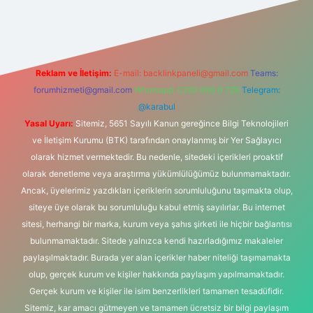
giriş
Reklam ve İletişim:
E-mail:
backlinkpaneli@gmail.com
Teams:
forumhizmeti@gmail.com
Whatsapp: 0262 606 0 726
Telegram:
@karabul
Yasal Uyarı:
Sitemiz, 5651 Sayılı Kanun gereğince Bilgi Teknolojileri
ve İletişim Kurumu (BTK) tarafından onaylanmış bir Yer Sağlayıcı
olarak hizmet vermektedir. Bu nedenle, sitedeki içerikleri proaktif
olarak denetleme veya araştırma yükümlülüğümüz bulunmamaktadır.
Ancak, üyelerimiz yazdıkları içeriklerin sorumluluğunu taşımakta olup,
siteye üye olarak bu sorumluluğu kabul etmiş sayılırlar. Bu internet
sitesi, herhangi bir marka, kurum veya şahıs şirketi ile hiçbir bağlantısı
bulunmamaktadır. Sitede yalnızca kendi hazırladığımız makaleler
paylaşılmaktadır. Burada yer alan içerikler haber niteliği taşımamakta
olup, gerçek kurum ve kişiler hakkında paylaşım yapılmamaktadır.
Gerçek kurum ve kişiler ile isim benzerlikleri tamamen tesadüfidir.
Sitemiz, kar amacı gütmeyen ve tamamen ücretsiz bir bilgi paylaşım