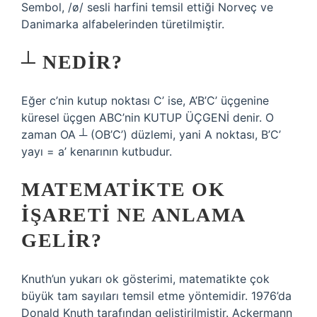
Sembol, /ø/ sesli harfini temsil ettiği Norveç ve
Danimarka alfabelerinden türetilmiştir.
┴ NEDIR?
Eğer c’nin kutup noktası C’ ise, A’B’C’ üçgenine
küresel üçgen ABC’nin KUTUP ÜÇGENİ denir. O
zaman OA ┴ (OB’C’) düzlemi, yani A noktası, B’C’
yayı = a’ kenarının kutbudur.
MATEMATIKTE OK
IŞARETI NE ANLAMA
GELIR?
Knuth’un yukarı ok gösterimi, matematikte çok
büyük tam sayıları temsil etme yöntemidir. 1976’da
Donald Knuth tarafından geliştirilmiştir. Ackermann