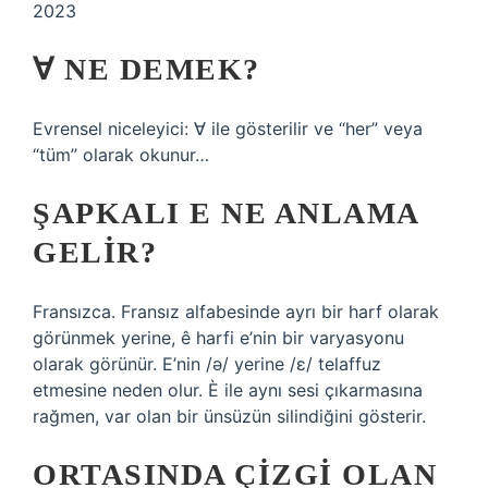
2023
∀ NE DEMEK?
Evrensel niceleyici: ∀ ile gösterilir ve “her” veya
“tüm” olarak okunur…
ŞAPKALI E NE ANLAMA
GELIR?
Fransızca. Fransız alfabesinde ayrı bir harf olarak
görünmek yerine, ê harfi e’nin bir varyasyonu
olarak görünür. E’nin /ə/ yerine /ɛ/ telaffuz
etmesine neden olur. È ile aynı sesi çıkarmasına
rağmen, var olan bir ünsüzün silindiğini gösterir.
ORTASINDA ÇIZGI OLAN