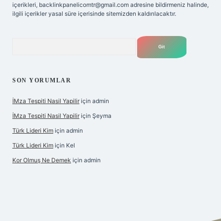
içerikleri,
backlinkpanelicomtr@gmail.com
adresine bildirmeniz halinde,
ilgili içerikler yasal süre içerisinde sitemizden kaldırılacaktır.
Arama
SON YORUMLAR
İMza Tespiti Nasil Yapilir
için
admin
İMza Tespiti Nasil Yapilir
için
Şeyma
Türk Lideri Kim
için
admin
Türk Lideri Kim
için
Kel
Kor Olmuş Ne Demek
için
admin