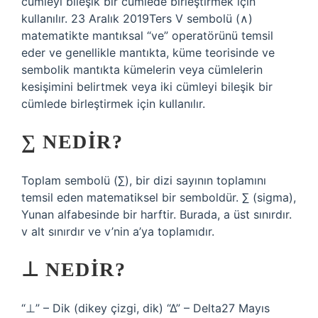
cümleyi bileşik bir cümlede birleştirmek için
kullanılır. 23 Aralık 2019Ters V sembolü (∧)
matematikte mantıksal “ve” operatörünü temsil
eder ve genellikle mantıkta, küme teorisinde ve
sembolik mantıkta kümelerin veya cümlelerin
kesişimini belirtmek veya iki cümleyi bileşik bir
cümlede birleştirmek için kullanılır.
∑ NEDIR?
Toplam sembolü (∑), bir dizi sayının toplamını
temsil eden matematiksel bir semboldür. ∑ (sigma),
Yunan alfabesinde bir harftir. Burada, a üst sınırdır.
v alt sınırdır ve v’nin a’ya toplamıdır.
⊥ NEDIR?
“⊥” – Dik (dikey çizgi, dik) “∆” – Delta27 Mayıs