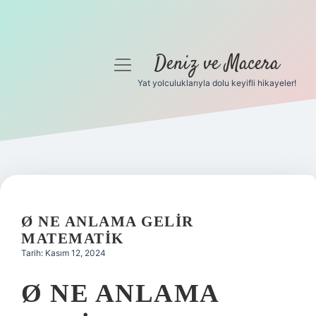
Deniz ve Macera
menüyü
aç
Yat yolculuklarıyla dolu keyifli hikayeler!
Anasayfa
Gizlilik Politikası
Yasal Uyarı
Hakkımızda
Ø NE ANLAMA GELIR
MATEMATIK
Tarih: Kasım 12, 2024
Ø NE ANLAMA