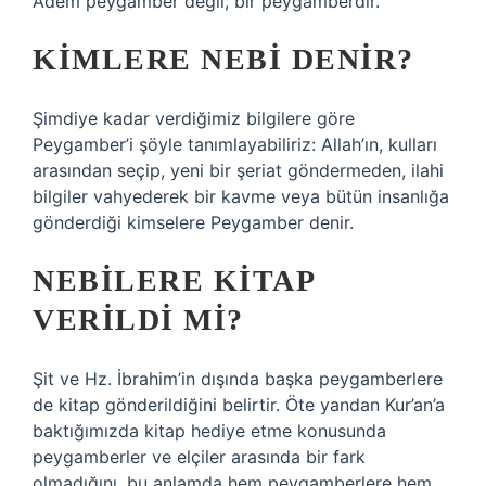
Adem peygamber değil, bir peygamberdir.
KIMLERE NEBI DENIR?
Şimdiye kadar verdiğimiz bilgilere göre
Peygamber’i şöyle tanımlayabiliriz: Allah’ın, kulları
arasından seçip, yeni bir şeriat göndermeden, ilahi
bilgiler vahyederek bir kavme veya bütün insanlığa
gönderdiği kimselere Peygamber denir.
NEBILERE KITAP
VERILDI MI?
Şit ve Hz. İbrahim’in dışında başka peygamberlere
de kitap gönderildiğini belirtir. Öte yandan Kur’an’a
baktığımızda kitap hediye etme konusunda
peygamberler ve elçiler arasında bir fark
olmadığını, bu anlamda hem peygamberlere hem