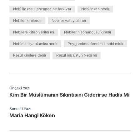
Nebî ile resul arasında ne fark var
Nebî insan nedir
Nebiler kimlerdir
Nebiler vahiy alır mı
Nebilere kitap verildi mi
Nebilerin sonuncusu kimdir
Nebinin eş anlamlısı nedir
Peygamber efendimiz nebî midir
Resul kimlere denir
Resul mü üstün Nebi mi
Önceki Yazı
Kim Bir Müslümanın Sıkıntısını Giderirse Hadis Mi
Sonraki Yazı
Maria Hangi Köken