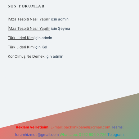
SON YORUMLAR
İMza Tespiti Nasil Yapilir
için
admin
İMza Tespiti Nasil Yapilir
için
Şeyma
Türk Lideri Kim
için
admin
Türk Lideri Kim
için
Kel
Kor Olmuş Ne Demek
için
admin
no giriş
Reklam ve İletişim:
E-mail:
backlinkpaneli@gmail.com
Teams:
forumhizmeti@gmail.com
Whatsapp: 0262 606 0 726
Telegram: