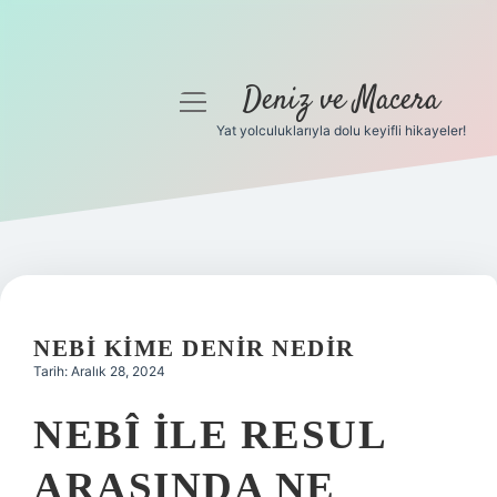
Deniz ve Macera
menüyü
aç
Yat yolculuklarıyla dolu keyifli hikayeler!
Anasayfa
Gizlilik Politikası
Yasal Uyarı
Hakkımızda
NEBI KIME DENIR NEDIR
Tarih: Aralık 28, 2024
NEBÎ ILE RESUL
ARASINDA NE