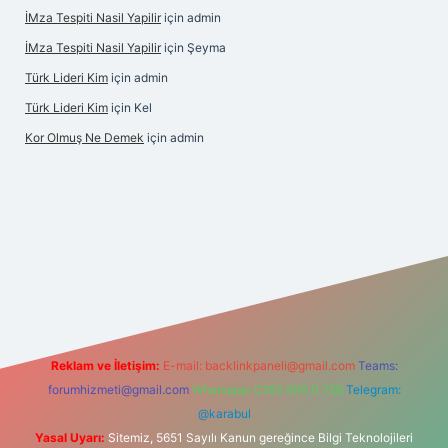
İMza Tespiti Nasil Yapilir
için
admin
İMza Tespiti Nasil Yapilir
için
Şeyma
Türk Lideri Kim
için
admin
Türk Lideri Kim
için
Kel
Kor Olmuş Ne Demek
için
admin
 giriş
Reklam ve İletişim:
E-mail:
backlinkpaneli@gmail.com
Teams:
forumhizmeti@gmail.com
Whatsapp: 0262 606 0 726
Telegram:
@karabul
Yasal Uyarı:
Sitemiz, 5651 Sayılı Kanun gereğince Bilgi Teknolojileri