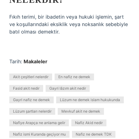
Fıkıh terimi, bir ibadetin veya hukuki işlemin, şart
ve koşullarındaki eksiklik veya noksanlık sebebiyle
batıl olması demektir.
Tarih:
Makaleler
Akit çeşitleri nelerdir
En nafiz ne demek
Fasid akit nedir
Gayri lâzım akit nedir
Gayri nafiz ne demek
Lüzum ne demek islam hukukunda
Lüzum şartları nelerdir
Mevkuf akit ne demek
Nafiye Arapça ne anlama gelir
Nafiz Akid nedir
Nafiz ismi Kuranda geçiyor mu
Nafiz ne demek TDK