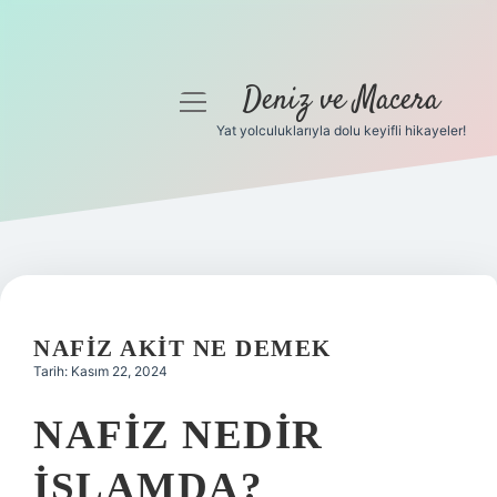
Deniz ve Macera
menüyü
aç
Yat yolculuklarıyla dolu keyifli hikayeler!
Anasayfa
Gizlilik Politikası
Yasal Uyarı
Hakkımızda
NAFIZ AKIT NE DEMEK
Tarih: Kasım 22, 2024
NAFIZ NEDIR
ISLAMDA?