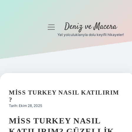
Deniz ve Macera
menüyü
aç
Yat yolculuklarıyla dolu keyifli hikayeler!
Anasayfa
Gizlilik Politikası
Yasal Uyarı
Hakkımızda
MISS TURKEY NASIL KATILIRIM
?
Tarih: Ekim 28, 2025
MISS TURKEY NASIL
KATILIRIM? GÜZELLIK