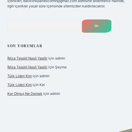
içerikleri,
backlinkpanelicomtr@gmail.com
adresine bildirmeniz halinde,
ilgili içerikler yasal süre içerisinde sitemizden kaldırılacaktır.
Arama
SON YORUMLAR
İMza Tespiti Nasil Yapilir
için
admin
İMza Tespiti Nasil Yapilir
için
Şeyma
Türk Lideri Kim
için
admin
Türk Lideri Kim
için
Kel
Kor Olmuş Ne Demek
için
admin