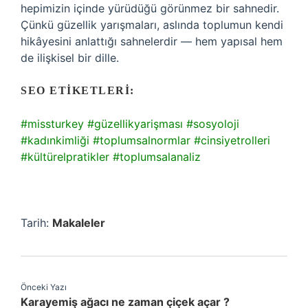
hepimizin içinde yürüdüğü görünmez bir sahnedir.
Çünkü güzellik yarışmaları, aslında toplumun kendi
hikâyesini anlattığı sahnelerdir — hem yapısal hem
de ilişkisel bir dille.
SEO ETIKETLERI:
#missturkey
#güzellikyarişması
#sosyoloji
#kadınkimliği
#toplumsalnormlar
#cinsiyetrolleri
#kültürelpratikler
#toplumsalanaliz
Tarih:
Makaleler
Önceki Yazı
Karayemiş ağacı ne zaman çiçek açar ?