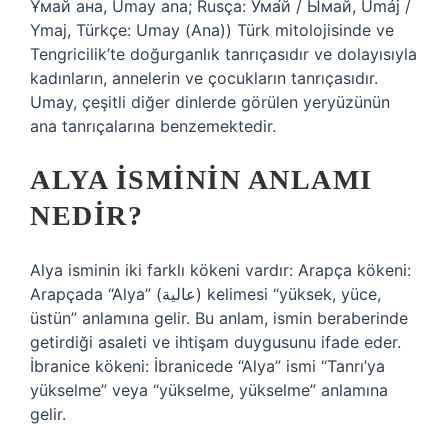
Ұмай aна, Umay ana; Rusça: Ума́й / Ымай, Umáj /
Ymaj, Türkçe: Umay (Ana)) Türk mitolojisinde ve
Tengricilik’te doğurganlık tanrıçasıdır ve dolayısıyla
kadınların, annelerin ve çocukların tanrıçasıdır.
Umay, çeşitli diğer dinlerde görülen yeryüzünün
ana tanrıçalarına benzemektedir.
ALYA ISMININ ANLAMI
NEDIR?
Alya isminin iki farklı kökeni vardır: Arapça kökeni:
Arapçada “Alya” (عالية) kelimesi “yüksek, yüce,
üstün” anlamına gelir. Bu anlam, ismin beraberinde
getirdiği asaleti ve ihtişam duygusunu ifade eder.
İbranice kökeni: İbranicede “Alya” ismi “Tanrı’ya
yükselme” veya “yükselme, yükselme” anlamına
gelir.