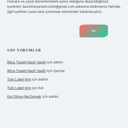
Hukuka ve yasal düzenlemelere aykırı olduğunu düşündüğünüz
içerikleri,
backlinkpanelicomtr@gmail.com
adresine bildirmeniz halinde,
ilgili içerikler yasal süre içerisinde sitemizden kaldırılacaktır.
Arama
SON YORUMLAR
İMza Tespiti Nasil Yapilir
için
admin
İMza Tespiti Nasil Yapilir
için
Şeyma
Türk Lideri Kim
için
admin
Türk Lideri Kim
için
Kel
Kor Olmuş Ne Demek
için
admin