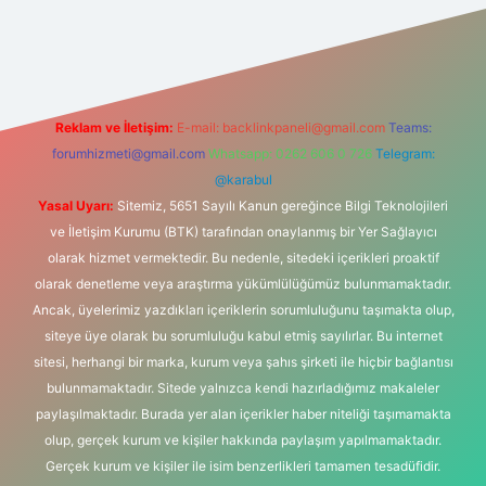
iriş
Reklam ve İletişim:
E-mail:
backlinkpaneli@gmail.com
Teams:
forumhizmeti@gmail.com
Whatsapp: 0262 606 0 726
Telegram:
@karabul
Yasal Uyarı:
Sitemiz, 5651 Sayılı Kanun gereğince Bilgi Teknolojileri
ve İletişim Kurumu (BTK) tarafından onaylanmış bir Yer Sağlayıcı
olarak hizmet vermektedir. Bu nedenle, sitedeki içerikleri proaktif
olarak denetleme veya araştırma yükümlülüğümüz bulunmamaktadır.
Ancak, üyelerimiz yazdıkları içeriklerin sorumluluğunu taşımakta olup,
siteye üye olarak bu sorumluluğu kabul etmiş sayılırlar. Bu internet
sitesi, herhangi bir marka, kurum veya şahıs şirketi ile hiçbir bağlantısı
bulunmamaktadır. Sitede yalnızca kendi hazırladığımız makaleler
paylaşılmaktadır. Burada yer alan içerikler haber niteliği taşımamakta
olup, gerçek kurum ve kişiler hakkında paylaşım yapılmamaktadır.
Gerçek kurum ve kişiler ile isim benzerlikleri tamamen tesadüfidir.