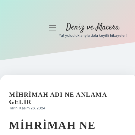
Deniz ve Macera
menüyü
aç
Yat yolculuklarıyla dolu keyifli hikayeler!
Anasayfa
Gizlilik Politikası
Yasal Uyarı
Hakkımızda
MIHRIMAH ADI NE ANLAMA
GELIR
Tarih: Kasım 26, 2024
MIHRIMAH NE