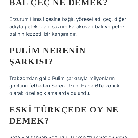
BAL ÇEÇ NE DEMEK?
Erzurum Hınıs ilçesine bağlı, yöresel adı çeç, diğer
adıyla petek olan; süzme Karakovan balı ve petek
balının lezzetli bir karışımıdır.
PULIM NERENIN
ŞARKISI?
Trabzon’dan gelip Pulim şarkısıyla milyonların
gönlünü fetheden Seren Uzun, Haber61’e konuk
olarak özel açıklamalarda bulundu.
ESKI TÜRKÇEDE OY NE
DEMEK?
Vote – Nişanyan Sözlüğü. Türkçe “türkiye” oy veya