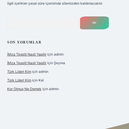
ilgili içerikler yasal süre içerisinde sitemizden kaldırılacaktır.
Arama
SON YORUMLAR
İMza Tespiti Nasil Yapilir
için
admin
İMza Tespiti Nasil Yapilir
için
Şeyma
Türk Lideri Kim
için
admin
Türk Lideri Kim
için
Kel
Kor Olmuş Ne Demek
için
admin
 giriş