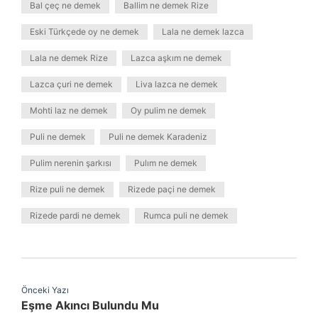
Bal çeç ne demek
Ballim ne demek Rize
Eski Türkçede oy ne demek
Lala ne demek lazca
Lala ne demek Rize
Lazca aşkım ne demek
Lazca çuri ne demek
Liva lazca ne demek
Mohti laz ne demek
Oy pulim ne demek
Puli ne demek
Puli ne demek Karadeniz
Pulim nerenin şarkısı
Pulım ne demek
Rize puli ne demek
Rizede paçi ne demek
Rizede pardi ne demek
Rumca puli ne demek
Önceki Yazı
Eşme Akıncı Bulundu Mu