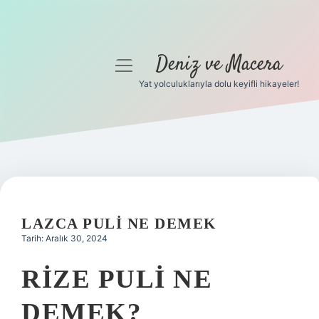
Deniz ve Macera
menüyü
aç
Yat yolculuklarıyla dolu keyifli hikayeler!
Anasayfa
Gizlilik Politikası
Yasal Uyarı
Hakkımızda
LAZCA PULI NE DEMEK
Tarih: Aralık 30, 2024
RIZE PULI NE
DEMEK?