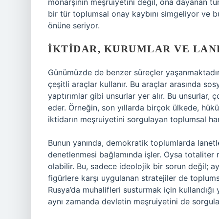
monarşinin meşruiyetini değil, ona dayanan tüm
bir tür toplumsal onay kaybını simgeliyor ve b
önüne seriyor.
İKTIDAR, KURUMLAR VE LA
Günümüzde de benzer süreçler yaşanmaktadır. T
çeşitli araçlar kullanır. Bu araçlar arasında so
yaptırımlar gibi unsurlar yer alır. Bu unsurlar
eder. Örneğin, son yıllarda birçok ülkede, hü
iktidarın meşruiyetini sorgulayan toplumsal h
Bunun yanında, demokratik toplumlarda lanetle
denetlenmesi bağlamında işler. Oysa totaliter r
olabilir. Bu, sadece ideolojik bir sorun değil;
figürlere karşı uygulanan stratejiler de toplums
Rusya’da muhalifleri susturmak için kullandığı
aynı zamanda devletin meşruiyetini de sorgulat