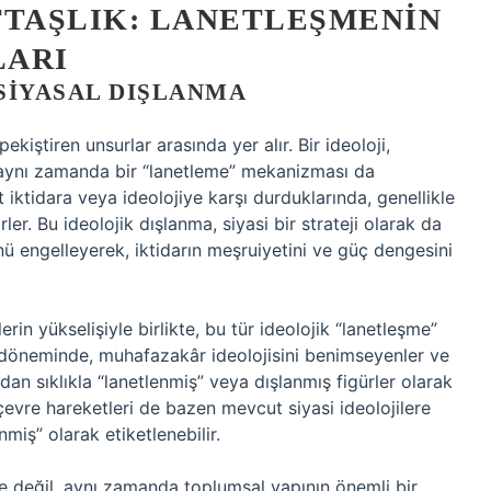
TTAŞLIK: LANETLEŞMENIN
LARI
SIYASAL DIŞLANMA
ekiştiren unsurlar arasında yer alır. Bir ideoloji,
n, aynı zamanda bir “lanetleme” mekanizması da
t iktidara veya ideolojiye karşı durduklarında, genellikle
ler. Bu ideolojik dışlanma, siyasi bir strateji olarak da
lünü engelleyerek, iktidarın meşruiyetini ve güç dengesini
in yükselişiyle birlikte, bu tür ideolojik “lanetleşme”
k döneminde, muhafazakâr ideolojisini benimseyenler ve
dan sıklıkla “lanetlenmiş” veya dışlanmış figürler olarak
çevre hareketleri de bazen mevcut siyasi ideolojilere
nmiş” olarak etiketlenebilir.
e değil, aynı zamanda toplumsal yapının önemli bir