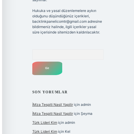
Hukuka ve yasal düzenlemelere aykırı
olduğunu düşündüğünüz içerikleri,
backlinkpanelicomtr@gmail.com
adresine
bildirmeniz halinde, ilgili içerikler yasal
süre içerisinde sitemizden kaldırılacaktır.
Arama
SON YORUMLAR
İMza Tespiti Nasil Yapilir
için
admin
İMza Tespiti Nasil Yapilir
için
Şeyma
Türk Lideri Kim
için
admin
Türk Lideri Kim
için
Kel