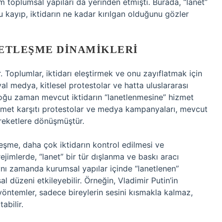
 toplumsal yapıları da yerinden etmişti. Burada, “lanet”
u kayıp, iktidarın ne kadar kırılgan olduğunu gözler
NETLEŞME DINAMIKLERI
oplumlar, iktidarı eleştirmek ve onu zayıflatmak için
syal medya, kitlesel protestolar ve hatta uluslararası
, çoğu zaman mevcut iktidarın “lanetlenmesine” hizmet
kümet karşıtı protestolar ve medya kampanyaları, mevcut
areketlere dönüşmüştür.
şme, daha çok iktidarın kontrol edilmesi ve
ejimlerde, “lanet” bir tür dışlanma ve baskı aracı
 aynı zamanda kurumsal yapılar içinde “lanetlenen”
al düzeni etkileyebilir. Örneğin, Vladimir Putin’in
 yöntemler, sadece bireylerin sesini kısmakla kalmaz,
abilir.