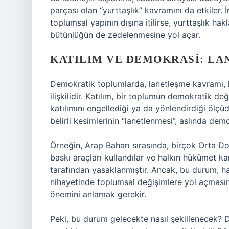
parçası olan “yurttaşlık” kavramını da etkiler. İ
toplumsal yapının dışına itilirse, yurttaşlık hak
bütünlüğün de zedelenmesine yol açar.
KATILIM VE DEMOKRASI: LA
Demokratik toplumlarda, lanetleşme kavramı, ha
ilişkilidir. Katılım, bir toplumun demokratik değe
katılımını engellediği ya da yönlendirdiği ölçü
belirli kesimlerinin “lanetlenmesi”, aslında dem
Örneğin, Arap Baharı sırasında, birçok Orta Do
baskı araçları kullandılar ve halkın hükümet kar
tarafından yasaklanmıştır. Ancak, bu durum, h
nihayetinde toplumsal değişimlere yol açmasına
önemini anlamak gerekir.
Peki, bu durum gelecekte nasıl şekillenecek? D