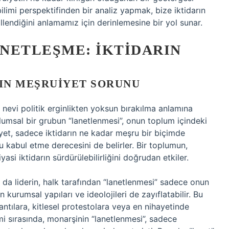
bilimi perspektifinden bir analiz yapmak, bize iktidarın
llendiğini anlamamız için derinlemesine bir yol sunar.
ANETLEŞME: İKTIDARIN
RIN MEŞRUIYET SORUNU
 nevi politik erginlikten yoksun bırakılma anlamına
oplumsal bir grubun “lanetlenmesi”, onun toplum içindeki
yet, sadece iktidarın ne kadar meşru bir biçimde
 kabul etme derecesini de belirler. Bir toplumun,
asi iktidarın sürdürülebilirliğini doğrudan etkiler.
 da liderin, halk tarafından “lanetlenmesi” sadece onun
kurumsal yapıları ve ideolojileri de zayıflatabilir. Bu
tılara, kitlesel protestolara veya en nihayetinde
mi sırasında, monarşinin “lanetlenmesi”, sadece