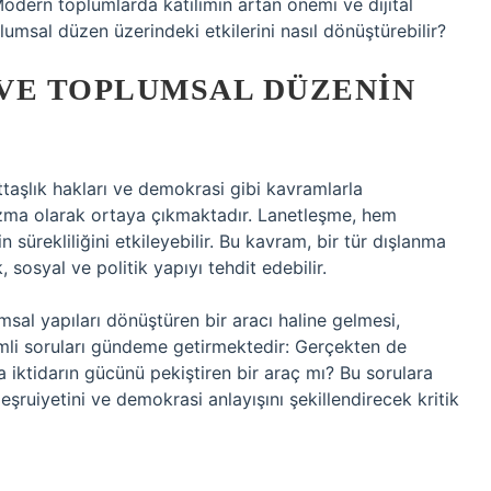
Modern toplumlarda katılımın artan önemi ve dijital
umsal düzen üzerindeki etkilerini nasıl dönüştürebilir?
VE TOPLUMSAL DÜZENIN
urttaşlık hakları ve demokrasi gibi kavramlarla
izma olarak ortaya çıkmaktadır. Lanetleşme, hem
sürekliliğini etkileyebilir. Bu kavram, bir tür dışlanma
osyal ve politik yapıyı tehdit edebilir.
umsal yapıları dönüştüren bir aracı haline gelmesi,
mli soruları gündeme getirmektedir: Gerçekten de
a iktidarın gücünü pekiştiren bir araç mı? Bu sorulara
meşruiyetini ve demokrasi anlayışını şekillendirecek kritik