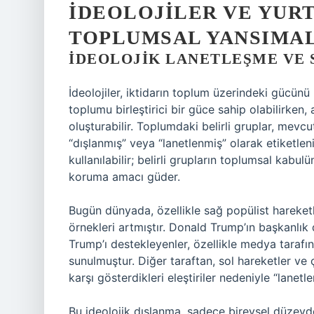
İDEOLOJILER VE YUR
TOPLUMSAL YANSIMA
İDEOLOJIK LANETLEŞME VE 
İdeolojiler, iktidarın toplum üzerindeki gücünü p
toplumu birleştirici bir güce sahip olabilirke
oluşturabilir. Toplumdaki belirli gruplar, mevcu
“dışlanmış” veya “lanetlenmiş” olarak etiketlenir
kullanılabilir; belirli grupların toplumsal kabu
koruma amacı güder.
Bugün dünyada, özellikle sağ popülist hareketler
örnekleri artmıştır. Donald Trump’ın başkanlı
Trump’ı destekleyenler, özellikle medya tarafın
sunulmuştur. Diğer taraftan, sol hareketler ve 
karşı gösterdikleri eleştiriler nedeniyle “lanetle
Bu ideolojik dışlanma, sadece bireysel düzeyd