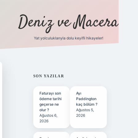
Deniz ve Macera
Yat yolculuklarıyla dolu keyifli hikayeler!
vdcasino gi
SIDEBAR
SON YAZILAR
Faturayı son
Ayı
ödeme tarihi
Paddington
geçerse ne
kaç bölüm ?
olur ?
Ağustos 5,
Ağustos 6,
2026
2026