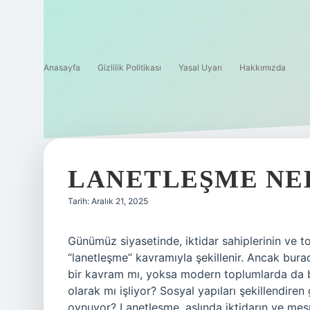
Anasayfa
Gizlilik Politikası
Yasal Uyarı
Hakkımızda
LANETLEŞME NED
Tarih: Aralık 21, 2025
Günümüz siyasetinde, iktidar sahiplerinin ve top
“lanetleşme” kavramıyla şekillenir. Ancak bur
bir kavram mı, yoksa modern toplumlarda da 
olarak mı işliyor? Sosyal yapıları şekillendiren 
oynuyor? Lanetleşme, aslında iktidarın ve meşr