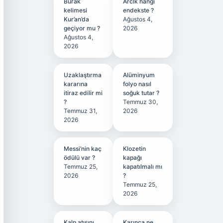
Burak
Arclk hangi
kelimesi
endekste ?
Kur’an’da
Ağustos 4,
geçiyor mu ?
2026
Ağustos 4,
2026
Uzaklaştırma
Alüminyum
kararına
folyo nasıl
itiraz edilir mi
soğuk tutar ?
?
Temmuz 30,
Temmuz 31,
2026
2026
Messi’nin kaç
Klozetin
ödülü var ?
kapağı
Temmuz 25,
kapatılmalı mı
2026
?
Temmuz 25,
2026
Kalp atışını
Karınca ne