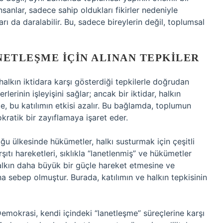
nsanlar, sadece sahip oldukları fikirler nedeniyle
ları da daralabilir. Bu, sadece bireylerin değil, toplumsal
NETLEŞME İÇIN ALINAN TEPKILER
lkın iktidara karşı gösterdiği tepkilerle doğrudan
rlerinin işleyişini sağlar; ancak bir iktidar, halkın
de, bu katılımın etkisi azalır. Bu bağlamda, toplumun
okratik bir zayıflamaya işaret eder.
ğu ülkesinde hükümetler, halkı susturmak için çeşitli
şıtı hareketleri, sıklıkla “lanetlenmiş” ve hükümetler
alkın daha büyük bir güçle hareket etmesine ve
 sebep olmuştur. Burada, katılımın ve halkın tepkisinin
emokrasi, kendi içindeki “lanetleşme” süreçlerine karşı