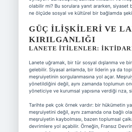
olabilir mi? Bu sorulara yanıt ararken, siyaset 
ne ölçüde sosyal ve kültürel bir bağlamda şeki
GÜÇ İLIŞKILERI VE L
KIRILGANLIĞI
LANETE İTILENLER: İKTIDA
Lanete uğramak, bir tür sosyal dışlanma ve bir
gelebilir. Siyasal anlamda, bir liderin ya da t
meşruiyetinin sorgulanmasına yol açar. Meşrui
yönetildiğini değil, aynı zamanda toplumun onu
yöneticiye ve kurumsal yapısına verdiği rıza, siy
Tarihte pek çok örnek vardır: bir hükümetin ya
meşruiyetini değil, aynı zamanda ona bağlı olan 
meşruiyetin kaybolması, bazen toplumsal çalkan
devrimlere yol açabilir. Örneğin, Fransız Devri