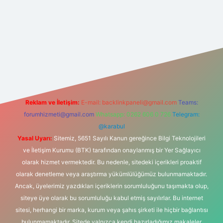
casino giriş
Reklam ve İletişim:
E-mail:
backlinkpaneli@gmail.com
Teams:
forumhizmeti@gmail.com
Whatsapp: 0262 606 0 726
Telegram:
@karabul
Yasal Uyarı:
Sitemiz, 5651 Sayılı Kanun gereğince Bilgi Teknolojileri
ve İletişim Kurumu (BTK) tarafından onaylanmış bir Yer Sağlayıcı
olarak hizmet vermektedir. Bu nedenle, sitedeki içerikleri proaktif
olarak denetleme veya araştırma yükümlülüğümüz bulunmamaktadır.
Ancak, üyelerimiz yazdıkları içeriklerin sorumluluğunu taşımakta olup,
siteye üye olarak bu sorumluluğu kabul etmiş sayılırlar. Bu internet
sitesi, herhangi bir marka, kurum veya şahıs şirketi ile hiçbir bağlantısı
bulunmamaktadır. Sitede yalnızca kendi hazırladığımız makaleler