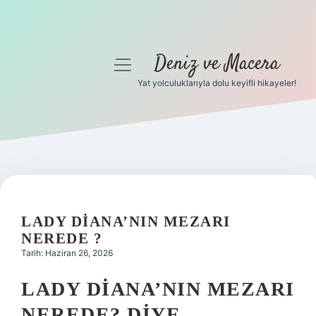
Deniz ve Macera
menüyü
aç
Yat yolculuklarıyla dolu keyifli hikayeler!
Anasayfa
Gizlilik Politikası
Yasal Uyarı
Hakkımızda
LADY DIANA’NIN MEZARI
NEREDE ?
Tarih: Haziran 26, 2026
LADY DIANA’NIN MEZARI
NEREDE? DIYE