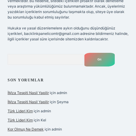
vermektedir. Bu nedenle, sitedeki içerikleri proaktif olarak denetleme
veya araştırma yükümlülüğümüz bulunmamaktadır. Ancak, üyelerimiz
yazdıkları içeriklerin sorumluluğunu taşımakta olup, siteye üye olarak
bu sorumluluğu kabul etmiş sayılırlar.
Hukuka ve yasal düzenlemelere aykırı olduğunu düşündüğünüz
içerikleri,
backlinkpanelicomtr@gmail.com
adresine bildirmeniz halinde,
ilgili içerikler yasal süre içerisinde sitemizden kaldırılacaktır.
Arama
SON YORUMLAR
İMza Tespiti Nasil Yapilir
için
admin
İMza Tespiti Nasil Yapilir
için
Şeyma
Türk Lideri Kim
için
admin
Türk Lideri Kim
için
Kel
Kor Olmuş Ne Demek
için
admin