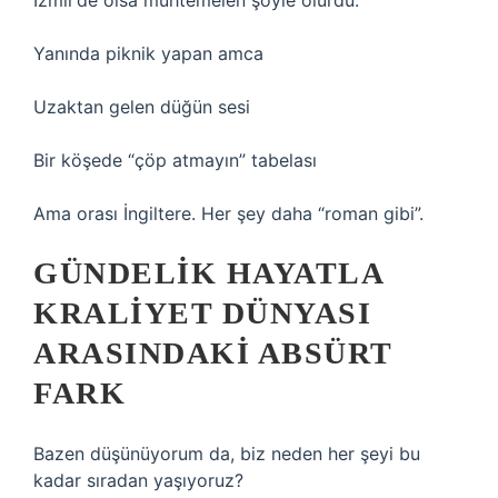
İzmir’de olsa muhtemelen şöyle olurdu:
Yanında piknik yapan amca
Uzaktan gelen düğün sesi
Bir köşede “çöp atmayın” tabelası
Ama orası İngiltere. Her şey daha “roman gibi”.
GÜNDELIK HAYATLA
KRALIYET DÜNYASI
ARASINDAKI ABSÜRT
FARK
Bazen düşünüyorum da, biz neden her şeyi bu
kadar sıradan yaşıyoruz?