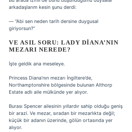
Bu arada İzmir’de bunu düşündüğümü duysalar
arkadaşlarım kesin şunu derdi:
— “Abi sen neden tarih dersine duygusal
giriyorsun?”
VE ASIL SORU: LADY DIANA’NIN
MEZARI NEREDE?
İşte geldik ana meseleye.
Princess Diana’nın mezarı İngiltere’de,
Northamptonshire bölgesinde bulunan Althorp
Estate adlı aile mülkünde yer alıyor.
Burası Spencer ailesinin yıllardır sahip olduğu geniş
bir arazi. Ve mezar, sıradan bir mezarlıkta değil;
küçük bir adanın üzerinde, gölün ortasında yer
alıyor.