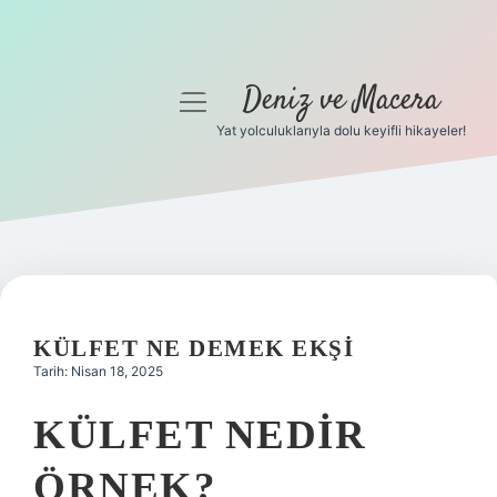
Deniz ve Macera
menüyü
aç
Yat yolculuklarıyla dolu keyifli hikayeler!
Anasayfa
Gizlilik Politikası
Yasal Uyarı
Hakkımızda
KÜLFET NE DEMEK EKŞI
Tarih: Nisan 18, 2025
KÜLFET NEDIR
ÖRNEK?