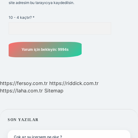
site adresim bu tarayıcıya kaydedilsin.
10 - 4 kaçtır?
*
https://fersoy.com.tr
https://riddick.com.tr
https://laha.com.tr
Sitemap
SIDEBAR
SON YAZILAR
Çok az su içersem ne olur ?