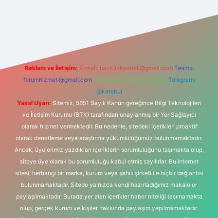
 giriş
Reklam ve İletişim:
E-mail:
backlinkpaneli@gmail.com
Teams:
forumhizmeti@gmail.com
Whatsapp: 0262 606 0 726
Telegram:
@karabul
Yasal Uyarı:
Sitemiz, 5651 Sayılı Kanun gereğince Bilgi Teknolojileri
ve İletişim Kurumu (BTK) tarafından onaylanmış bir Yer Sağlayıcı
olarak hizmet vermektedir. Bu nedenle, sitedeki içerikleri proaktif
olarak denetleme veya araştırma yükümlülüğümüz bulunmamaktadır.
Ancak, üyelerimiz yazdıkları içeriklerin sorumluluğunu taşımakta olup,
siteye üye olarak bu sorumluluğu kabul etmiş sayılırlar. Bu internet
sitesi, herhangi bir marka, kurum veya şahıs şirketi ile hiçbir bağlantısı
bulunmamaktadır. Sitede yalnızca kendi hazırladığımız makaleler
paylaşılmaktadır. Burada yer alan içerikler haber niteliği taşımamakta
olup, gerçek kurum ve kişiler hakkında paylaşım yapılmamaktadır.