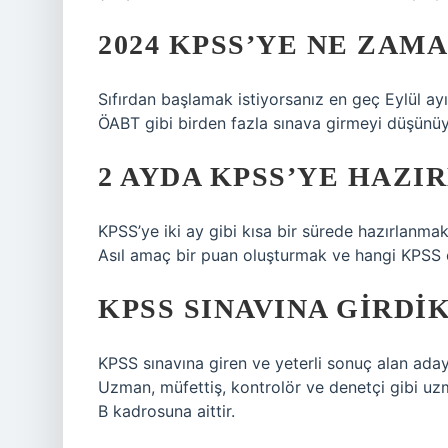
2024 KPSS’YE NE ZAM
Sıfırdan başlamak istiyorsanız en geç Eylül a
ÖABT gibi birden fazla sınava girmeyi düşünü
2 AYDA KPSS’YE HAZI
KPSS’ye iki ay gibi kısa bir sürede hazırlanmak 
Asıl amaç bir puan oluşturmak ve hangi KPSS o
KPSS SINAVINA GIRDI
KPSS sınavına giren ve yeterli sonuç alan adayla
Uzman, müfettiş, kontrolör ve denetçi gibi uz
B kadrosuna aittir.