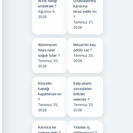
Arclk hangi
Uzaklaştırma
endekste ?
kararına
Ağustos 4,
itiraz edilir mi
2026
?
Temmuz 31,
2026
Alüminyum
Messi’nin kaç
folyo nasıl
ödülü var ?
soğuk tutar ?
Temmuz 25,
Temmuz 30,
2026
2026
Klozetin
Kalp atışını
kapağı
yavaşlatan
kapatılmalı mı
bitkiler
?
nelerdir ?
Temmuz 25,
Temmuz 23,
2026
2026
Karınca ne
Yılanlar iç
zaman gelir ?
döllenme mi ?