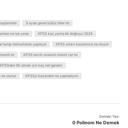
aşlanmalı
3 ayda genel kültür biter mi
aması ne işe yarar
KPSS kaç yanlış bir doğruyu 2024
 hangi memurluklar yapılıyor
KPSS sınavı kazanınca ne oluyor
önemli mi
KPSS tercih sırasının önemi var mı
KPSSden 90 almak için kaç net gerekir
 ne olunur
KPSSyi kazandım ne yapmalıyım
Sonraki Yazı
0 Polinom Ne Demek