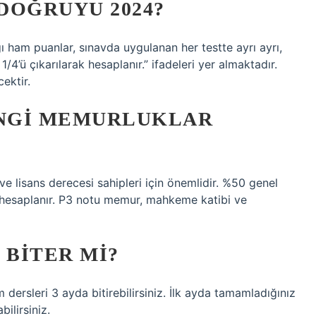
 DOĞRUYU 2024?
ı ham puanlar, sınavda uygulanan her testte ayrı ayrı,
4’ü çıkarılarak hesaplanır.” ifadeleri yer almaktadır.
ektir.
ANGI MEMURLUKLAR
e lisans derecesi sahipleri için önemlidir. %50 genel
k hesaplanır. P3 notu memur, mahkeme katibi ve
 BITER MI?
dersleri 3 ayda bitirebilirsiniz. İlk ayda tamamladığınız
ilirsiniz.