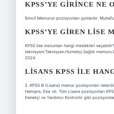
KPSS’YE GIRINCE NE 
İkincil Memurun pozisyonları şunlardır: Muhaf
KPSS’YE GIREN LISE 
KPSS lise mezunları hangi meslekleri seçebili
teknisyeni.Teknisyen.Hizmetçi.Sağlık memuru
2024
LISANS KPSS ILE HA
2. KPSS B (Lisans) memur pozisyonları nelerdi
Hemşire, Ebe vb. Tüm Lisans pozisyonları KPS
Denetçi ve Yardımcı Kontrolör gibi pozisyonla