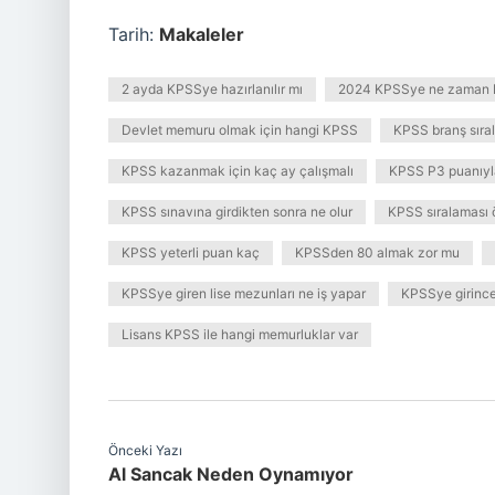
Tarih:
Makaleler
2 ayda KPSSye hazırlanılır mı
2024 KPSSye ne zaman b
Devlet memuru olmak için hangi KPSS
KPSS branş sıral
KPSS kazanmak için kaç ay çalışmalı
KPSS P3 puanıyla
KPSS sınavına girdikten sonra ne olur
KPSS sıralaması 
KPSS yeterli puan kaç
KPSSden 80 almak zor mu
KPSSye giren lise mezunları ne iş yapar
KPSSye girince
Lisans KPSS ile hangi memurluklar var
Önceki Yazı
Al Sancak Neden Oynamıyor