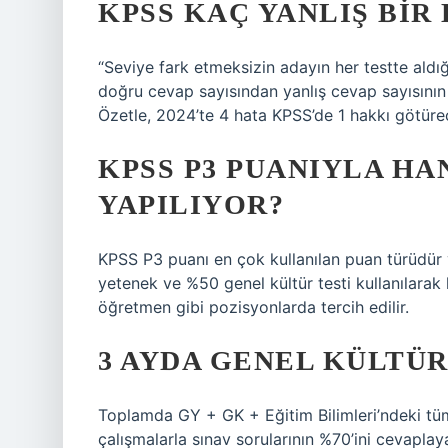
KPSS KAÇ YANLIŞ BIR
“Seviye fark etmeksizin adayın her testte aldığ
doğru cevap sayısından yanlış cevap sayısının 1/
Özetle, 2024’te 4 hata KPSS’de 1 hakkı götürec
KPSS P3 PUANIYLA H
YAPILIYOR?
KPSS P3 puanı en çok kullanılan puan türüdür v
yetenek ve %50 genel kültür testi kullanılara
öğretmen gibi pozisyonlarda tercih edilir.
3 AYDA GENEL KÜLTÜR
Toplamda GY + GK + Eğitim Bilimleri’ndeki tüm 
çalışmalarla sınav sorularının %70’ini cevaplayab