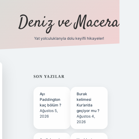
Deniz ve Macera
Yat yolculuklarıyla dolu keyifli hikayeler!
vdcasino gir
SIDEBAR
SON YAZILAR
Ayı
Burak
Paddington
kelimesi
kaç bölüm ?
Kur’an’da
Ağustos 5,
geçiyor mu ?
2026
Ağustos 4,
2026