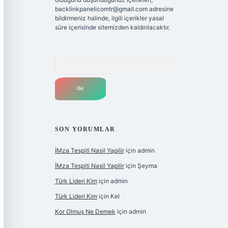
backlinkpanelicomtr@gmail.com
adresine
bildirmeniz halinde, ilgili içerikler yasal
süre içerisinde sitemizden kaldırılacaktır.
Arama
SON YORUMLAR
İMza Tespiti Nasil Yapilir
için
admin
İMza Tespiti Nasil Yapilir
için
Şeyma
Türk Lideri Kim
için
admin
Türk Lideri Kim
için
Kel
Kor Olmuş Ne Demek
için
admin