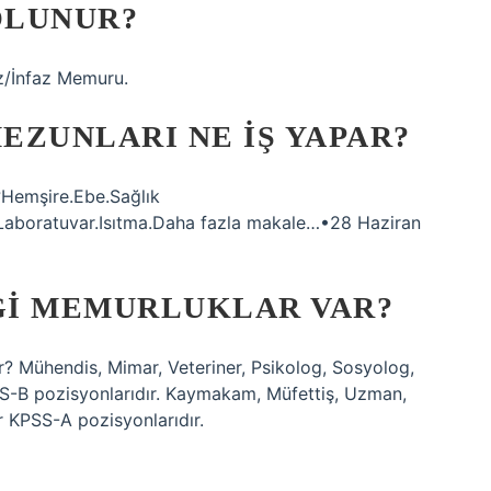
OLUNUR?
ız/İnfaz Memuru.
MEZUNLARI NE IŞ YAPAR?
r?Hemşire.Ebe.Sağlık
.Laboratuvar.Isıtma.Daha fazla makale…•28 Haziran
NGI MEMURLUKLAR VAR?
r? Mühendis, Mimar, Veteriner, Psikolog, Sosyolog,
S-B pozisyonlarıdır. Kaymakam, Müfettiş, Uzman,
r KPSS-A pozisyonlarıdır.