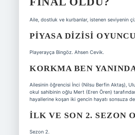
FINAL OLDU?
Aile, dostluk ve kurbanlar, istenen seviyenin ç
PIYASA DIZISI OYUNC
Playerayça Bingöz. Ahsen Cevik.
KORKMA BEN YANINDA
Ailesinin öğrencisi İnci (Nilsu Berfin Aktaş), Ul
okul sahibinin oğlu Mert (Eren Ören) tarafından
hayallerine koşan iki gencin hayatı sonsuza de
İLK VE SON 2. SEZON
Sezon 2.