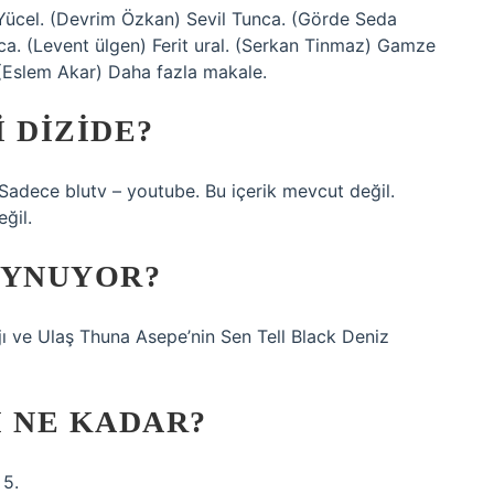
 Yücel. (Devrim Özkan) Sevil Tunca. (Görde Seda
ca. (Levent ülgen) Ferit ural. (Serkan Tinmaz) Gamze
(Eslem Akar) Daha fazla makale.
 DIZIDE?
 Sadece blutv – youtube. Bu içerik mevcut değil.
ğil.
 OYNUYOR?
üjı ve Ulaş Thuna Asepe’nin Sen Tell Black Deniz
I NE KADAR?
5.