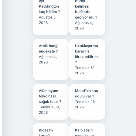
Ayı
Burak
Paddington
kelimesi
kaç bölüm ?
Kur’an’da
Ağustos 5,
geçiyor mu ?
2026
Ağustos 4,
2026
Arclk hangi
Uzaklaştırma
endekste ?
kararına
Ağustos 4,
itiraz edilir mi
2026
?
Temmuz 31,
2026
Alüminyum
Messi’nin kaç
folyo nasıl
ödülü var ?
soğuk tutar ?
Temmuz 25,
Temmuz 30,
2026
2026
Klozetin
Kalp atışını
kapağı
yavaşlatan