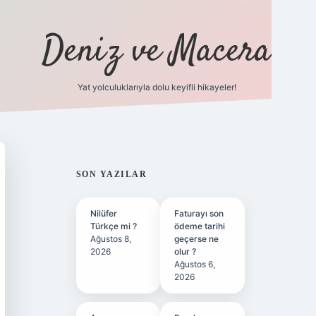
Deniz ve Macera
Yat yolculuklarıyla dolu keyifli hikayeler!
vdcasino gir
SIDEBAR
SON YAZILAR
Nilüfer
Faturayı son
Türkçe mi ?
ödeme tarihi
Ağustos 8,
geçerse ne
2026
olur ?
Ağustos 6,
2026