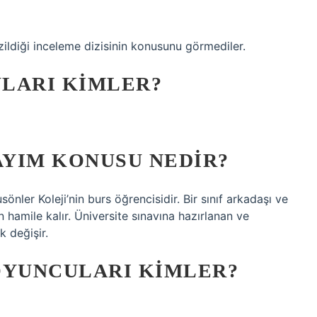
izildiği inceleme dizisinin konusunu görmediler.
ULARI KIMLER?
YIM KONUSU NEDIR?
usönler Koleji’nin burs öğrencisidir. Bir sınıf arkadaşı ve
 hamile kalır. Üniversite sınavına hazırlanan ve
k değişir.
 OYUNCULARI KIMLER?