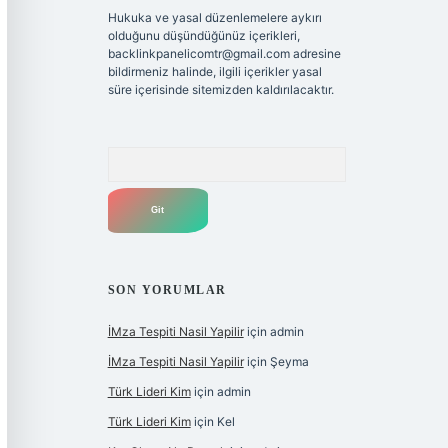
Hukuka ve yasal düzenlemelere aykırı
olduğunu düşündüğünüz içerikleri,
backlinkpanelicomtr@gmail.com
adresine
bildirmeniz halinde, ilgili içerikler yasal
süre içerisinde sitemizden kaldırılacaktır.
Arama
SON YORUMLAR
İMza Tespiti Nasil Yapilir
için
admin
İMza Tespiti Nasil Yapilir
için
Şeyma
Türk Lideri Kim
için
admin
Türk Lideri Kim
için
Kel