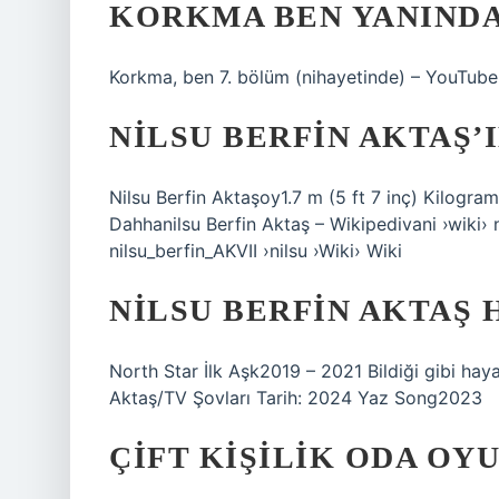
KORKMA BEN YANINDA
Korkma, ben 7. bölüm (nihayetinde) – YouTube
NILSU BERFIN AKTAŞ’I
Nilsu Berfin Aktaşoy1.7 m (5 ft 7 inç) Kilogram
Dahhanilsu Berfin Aktaş – Wikipedivani ›wiki› 
nilsu_berfin_AKVII ›nilsu ›Wiki› Wiki
NILSU BERFIN AKTAŞ 
North Star İlk Aşk2019 – 2021 Bildiği gibi h
Aktaş/TV Şovları Tarih: 2024 Yaz Song2023
ÇIFT KIŞILIK ODA OY