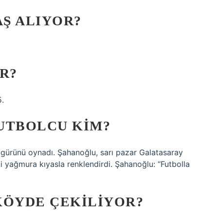
Ş ALIYOR?
R?
.
FUTBOLCU KIM?
figürünü oynadı. Şahanoğlu, sarı pazar Galatasaray
i yağmura kıyasla renklendirdi. Şahanoğlu: “Futbolla
 KÖYDE ÇEKILIYOR?