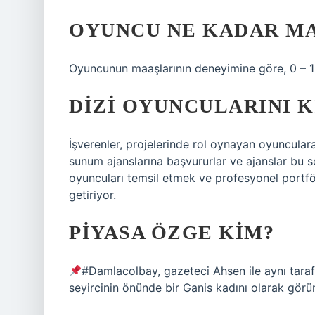
OYUNCU NE KADAR MA
Oyuncunun maaşlarının deneyimine göre, 0 – 1 
DIZI OYUNCULARINI K
İşverenler, projelerinde rol oynayan oyuncular
sunum ajanslarına başvururlar ve ajanslar bu s
oyuncuları temsil etmek ve profesyonel portföy
getiriyor.
PIYASA ÖZGE KIM?
#Damlacolbay, gazeteci Ahsen ile aynı tara
seyircinin önünde bir Ganis kadını olarak görü