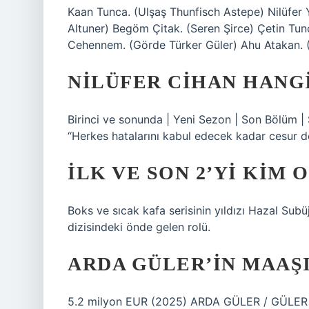
Kaan Tunca. (Ulşaş Thunfisch Astepe) Nilüfer
Altuner) Begöm Çitak. (Seren Şirce) Çetin Tun
Cehennem. (Görde Türker Güler) Ahu Atakan. 
NILÜFER CIHAN HANGI
Birinci ve sonunda | Yeni Sezon | Son Bölüm |
“Herkes hatalarını kabul edecek kadar cesur de
İLK VE SON 2’YI KIM
Boks ve sıcak kafa serisinin yıldızı Hazal Sub
dizisindeki önde gelen rolü.
ARDA GÜLER’IN MAAŞ
5.2 milyon EUR (2025) ARDA GÜLER / GÜLER 