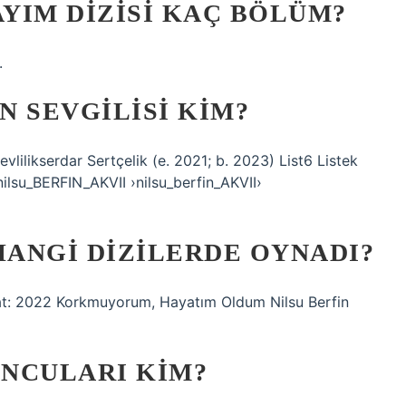
YIM DIZISI KAÇ BÖLÜM?
.
N SEVGILISI KIM?
evlilikserdar Sertçelik (e. 2021; b. 2023) List6 Listek
nilsu_BERFIN_AKVII ›nilsu_berfin_AKVII›
HANGI DIZILERDE OYNADI?
ayat: 2022 Korkmuyorum, Hayatım Oldum Nilsu Berfin
UNCULARI KIM?