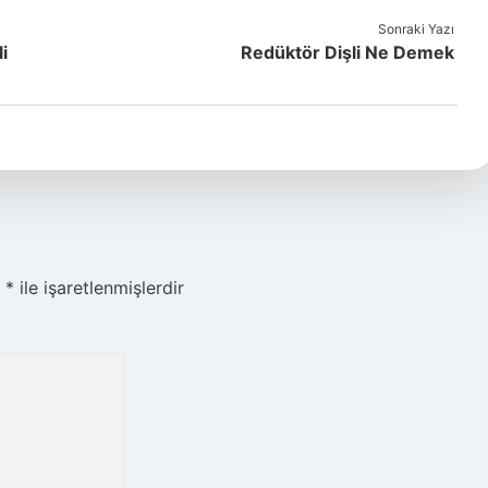
Sonraki Yazı
i
Redüktör Dişli Ne Demek
r
*
ile işaretlenmişlerdir