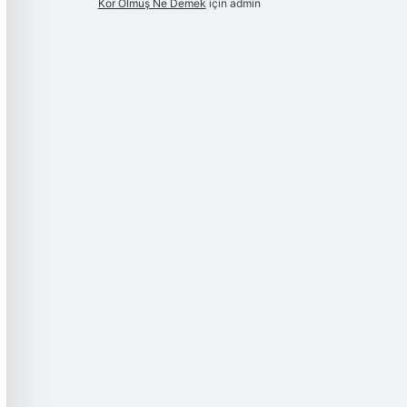
Kor Olmuş Ne Demek
için
admin