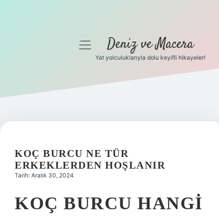
Deniz ve Macera
menüyü
aç
Yat yolculuklarıyla dolu keyifli hikayeler!
Anasayfa
Gizlilik Politikası
Yasal Uyarı
Hakkımızda
KOÇ BURCU NE TÜR
ERKEKLERDEN HOŞLANIR
Tarih: Aralık 30, 2024
KOÇ BURCU HANGI