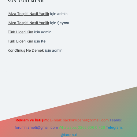
SON YORUMLAR
İMza Tespiti Nasil Yapilir
için
admin
İMza Tespiti Nasil Yapilir
için
Şeyma
Türk Lideri Kim
için
admin
Türk Lideri Kim
için
Kel
Kor Olmuş Ne Demek
için
admin
ş
Reklam ve İletişim:
E-mail:
backlinkpaneli@gmail.com
Teams:
forumhizmeti@gmail.com
Whatsapp: 0262 606 0 726
Telegram:
@karabul