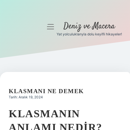
Deniz ve Macera
menüyü
aç
Yat yolculuklarıyla dolu keyifli hikayeler!
Anasayfa
Gizlilik Politikası
Yasal Uyarı
Hakkımızda
KLASMANI NE DEMEK
Tarih: Aralık 19, 2024
KLASMANIN
ANLAMI NEDIR?