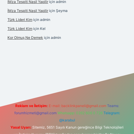
İMza Tespiti Nasil Yapilir
için
admin
İMza Tespiti Nasil Yapilir
için
Şeyma
Türk Lideri Kim
için
admin
Türk Lideri Kim
için
Kel
Kor Olmuş Ne Demek
için
admin
o giriş
Reklam ve İletişim:
E-mail:
backlinkpaneli@gmail.com
Teams:
forumhizmeti@gmail.com
Whatsapp: 0262 606 0 726
Telegram:
@karabul
Yasal Uyarı:
Sitemiz, 5651 Sayılı Kanun gereğince Bilgi Teknolojileri