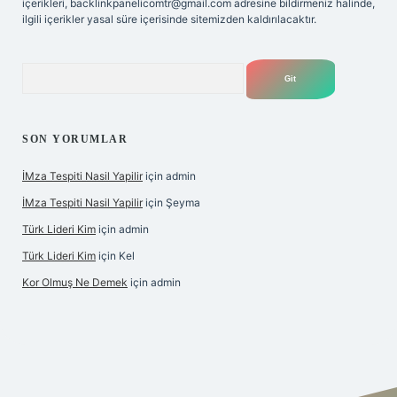
içerikleri,
backlinkpanelicomtr@gmail.com
adresine bildirmeniz halinde,
ilgili içerikler yasal süre içerisinde sitemizden kaldırılacaktır.
Arama
SON YORUMLAR
İMza Tespiti Nasil Yapilir
için
admin
İMza Tespiti Nasil Yapilir
için
Şeyma
Türk Lideri Kim
için
admin
Türk Lideri Kim
için
Kel
Kor Olmuş Ne Demek
için
admin