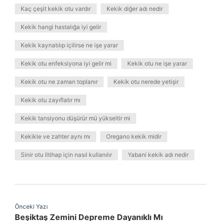
Kaç çeşit kekik otu vardır
Kekik diğer adı nedir
Kekik hangi hastalığa iyi gelir
Kekik kaynatılıp içilirse ne işe yarar
Kekik otu enfeksiyona iyi gelir mi
Kekik otu ne işe yarar
Kekik otu ne zaman toplanır
Kekik otu nerede yetişir
Kekik otu zayıflatır mı
Kekik tansiyonu düşürür mü yükseltir mi
Kekikle ve zahter aynı mı
Oregano kekik midir
Sinir otu iltihap için nasıl kullanılır
Yabani kekik adı nedir
Önceki Yazı
Beşiktaş Zemini Depreme Dayanıklı Mı