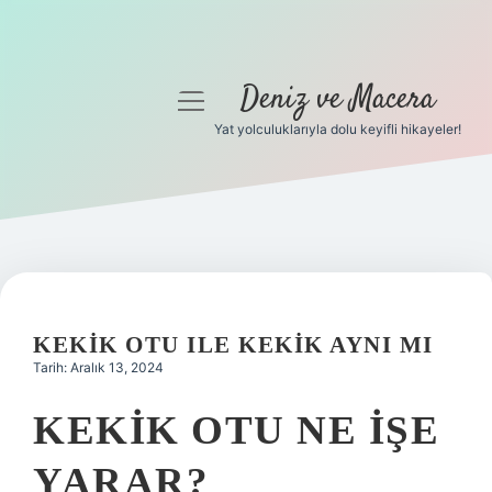
Deniz ve Macera
menüyü
aç
Yat yolculuklarıyla dolu keyifli hikayeler!
Anasayfa
Gizlilik Politikası
Yasal Uyarı
Hakkımızda
KEKIK OTU ILE KEKIK AYNI MI
Tarih: Aralık 13, 2024
KEKIK OTU NE IŞE
YARAR?