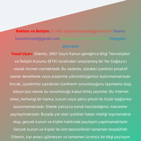
 giriş
Reklam ve İletişim:
E-mail:
backlinkpaneli@gmail.com
Teams:
forumhizmeti@gmail.com
Whatsapp: 0262 606 0 726
Telegram:
@karabul
Yasal Uyarı:
Sitemiz, 5651 Sayılı Kanun gereğince Bilgi Teknolojileri
ve İletişim Kurumu (BTK) tarafından onaylanmış bir Yer Sağlayıcı
olarak hizmet vermektedir. Bu nedenle, sitedeki içerikleri proaktif
olarak denetleme veya araştırma yükümlülüğümüz bulunmamaktadır.
Ancak, üyelerimiz yazdıkları içeriklerin sorumluluğunu taşımakta olup,
siteye üye olarak bu sorumluluğu kabul etmiş sayılırlar. Bu internet
sitesi, herhangi bir marka, kurum veya şahıs şirketi ile hiçbir bağlantısı
bulunmamaktadır. Sitede yalnızca kendi hazırladığımız makaleler
paylaşılmaktadır. Burada yer alan içerikler haber niteliği taşımamakta
olup, gerçek kurum ve kişiler hakkında paylaşım yapılmamaktadır.
Gerçek kurum ve kişiler ile isim benzerlikleri tamamen tesadüfidir.
Sitemiz, kar amacı gütmeyen ve tamamen ücretsiz bir bilgi paylaşım